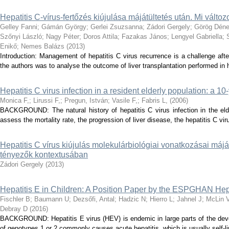
Hepatitis C-vírus-fertőzés kiújulása májátültetés után. Mi válto
Gelley Fanni
;
Gámán György
;
Gerlei Zsuzsanna
;
Zádori Gergely
;
Görög Dén
Szőnyi László
;
Nagy Péter
;
Doros Attila
;
Fazakas János
;
Lengyel Gabriella
;
Enikő
;
Nemes Balázs
(
2013
)
Introduction: Management of hepatitis C virus recurrence is a challenge afte
the authors was to analyse the outcome of liver transplantation performed in he
Hepatitis C virus infection in a resident elderly population: a 10
Monica F,
;
Lirussi F,
;
Pregun, István
;
Vasile F,
;
Fabris L,
(
2006
)
BACKGROUND: The natural history of hepatitis C virus infection in the e
assess the mortality rate, the progression of liver disease, the hepatitis C viru
Hepatitis C vírus kiújulás molekulárbiológiai vonatkozásai máját
tényezők kontextusában
Zádori Gergely
(
2013
)
Hepatitis E in Children: A Position Paper by the ESPGHAN He
Fischler B
;
Baumann U
;
Dezsőfi, Antal
;
Hadzic N
;
Hierro L
;
Jahnel J
;
McLin 
Debray D
(
2016
)
BACKGROUND: Hepatitis E virus (HEV) is endemic in large parts of the deve
of genotypes 1 or 2 commonly causes acute hepatitis, which is usually self-limi