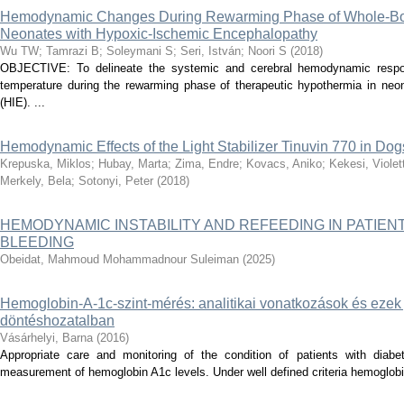
Hemodynamic Changes During Rewarming Phase of Whole-Bo
Neonates with Hypoxic-Ischemic Encephalopathy
Wu TW
;
Tamrazi B
;
Soleymani S
;
Seri, István
;
Noori S
(
2018
)
OBJECTIVE: To delineate the systemic and cerebral hemodynamic respon
temperature during the rewarming phase of therapeutic hypothermia in neo
(HIE). ...
Hemodynamic Effects of the Light Stabilizer Tinuvin 770 in Dog
Krepuska, Miklos
;
Hubay, Marta
;
Zima, Endre
;
Kovacs, Aniko
;
Kekesi, Violet
Merkely, Bela
;
Sotonyi, Peter
(
2018
)
HEMODYNAMIC INSTABILITY AND REFEEDING IN PATIEN
BLEEDING
Obeidat, Mahmoud Mohammadnour Suleiman
(
2025
)
Hemoglobin-A-1c-szint-mérés: analitikai vonatkozások és ezek j
döntéshozatalban
Vásárhelyi, Barna
(
2016
)
Appropriate care and monitoring of the condition of patients with diabe
measurement of hemoglobin A1c levels. Under well defined criteria hemoglobi