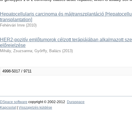
Hepatocellularis carcinoma és májtranszplantáció [Hepatocellu
transplantation]
Fehérvári Imre
(
2010
)
HER2-pozitív emlőtumorok célzott terápiájában alkalmazott sze
előrejelzése
Mihály, Zsuzsanna
;
Győrffy, Balázs
(
2013
)
4998-5017 / 9711
DSpace software
copyright © 2002-2012
Duraspace
Kapcsolat
|
Visszajelzés küldése