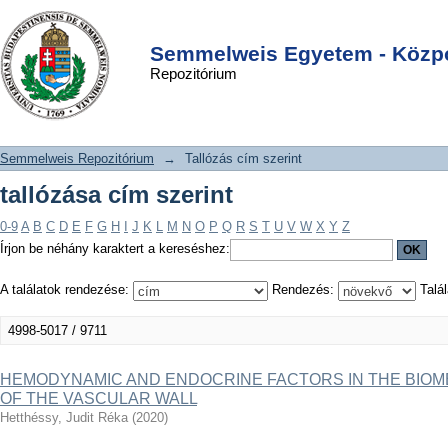
tallózása cím szerint
DSpace/Manakin Repository
Login
Semmelweis Egyetem - Közpo
Repozitórium
Semmelweis Repozitórium
→
Tallózás cím szerint
tallózása cím szerint
0-9
A
B
C
D
E
F
G
H
I
J
K
L
M
N
O
P
Q
R
S
T
U
V
W
X
Y
Z
Írjon be néhány karaktert a kereséshez:
A találatok rendezése:
Rendezés:
Talál
4998-5017 / 9711
HEMODYNAMIC AND ENDOCRINE FACTORS IN THE BIO
OF THE VASCULAR WALL
Hetthéssy, Judit Réka
(
2020
)