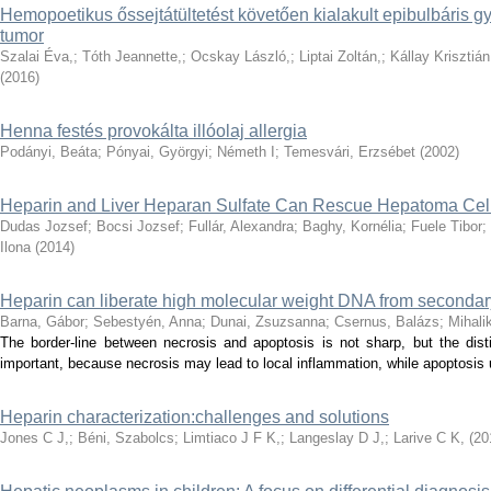
Hemopoetikus őssejtátültetést követően kialakult epibulbáris g
tumor
Szalai Éva,
;
Tóth Jeannette,
;
Ocskay László,
;
Liptai Zoltán,
;
Kállay Krisztián
(
2016
)
Henna festés provokálta illóolaj allergia
Podányi, Beáta
;
Pónyai, Györgyi
;
Németh I
;
Temesvári, Erzsébet
(
2002
)
Heparin and Liver Heparan Sulfate Can Rescue Hepatoma Cell
Dudas Jozsef
;
Bocsi Jozsef
;
Fullár, Alexandra
;
Baghy, Kornélia
;
Fuele Tibor
;
Ilona
(
2014
)
Heparin can liberate high molecular weight DNA from secondary
Barna, Gábor
;
Sebestyén, Anna
;
Dunai, Zsuzsanna
;
Csernus, Balázs
;
Mihali
The border-line between necrosis and apoptosis is not sharp, but the dist
important, because necrosis may lead to local inflammation, while apoptosis us
Heparin characterization:challenges and solutions
Jones C J,
;
Béni, Szabolcs
;
Limtiaco J F K,
;
Langeslay D J,
;
Larive C K,
(
20