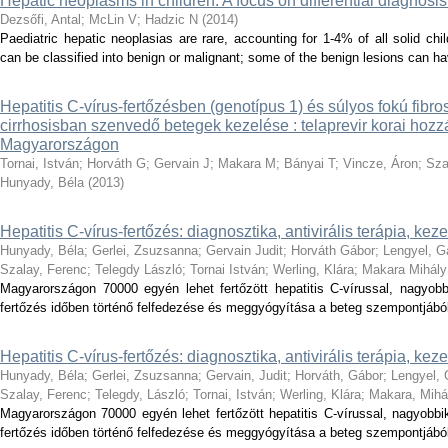
Hepatic neoplasms in children: A focus on differential diagnosis
Dezsőfi, Antal
;
McLin V
;
Hadzic N
(
2014
)
Paediatric hepatic neoplasias are rare, accounting for 1-4% of all solid chi
can be classified into benign or malignant; some of the benign lesions can hav
Hepatitis C-vírus-fertőzésben (genotípus 1) és súlyos fokú fib
cirrhosisban szenvedő betegek kezelése : telaprevir korai hozz
Magyarországon
Tornai, István
;
Horváth G
;
Gervain J
;
Makara M
;
Bányai T
;
Vincze, Áron
;
Sza
Hunyady, Béla
(
2013
)
Hepatitis C-vírus-fertőzés: diagnosztika, antivirális terápia, ke
Hunyady, Béla
;
Gerlei, Zsuzsanna
;
Gervain Judit
;
Horváth Gábor
;
Lengyel, Ga
Szalay, Ferenc
;
Telegdy László
;
Tornai István
;
Werling, Klára
;
Makara Mihály
Magyarországon 70000 egyén lehet fertőzött hepatitis C-vírussal, nagyobb
fertőzés időben történő felfedezése és meggyógyítása a beteg szempontjáb
Hepatitis C-vírus-fertőzés: diagnosztika, antivirális terápia, ke
Hunyady, Béla
;
Gerlei, Zsuzsanna
;
Gervain, Judit
;
Horváth, Gábor
;
Lengyel, 
Szalay, Ferenc
;
Telegdy, László
;
Tornai, István
;
Werling, Klára
;
Makara, Mihá
Magyarországon 70000 egyén lehet fertőzött hepatitis C-vírussal, nagyobbi
fertőzés időben történő felfedezése és meggyógyítása a beteg szempontjáb