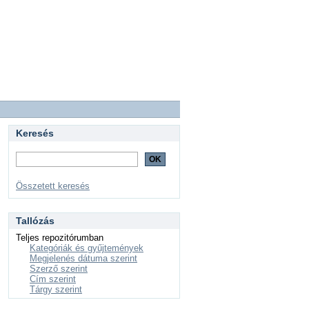
Keresés
Összetett keresés
Tallózás
Teljes repozitórumban
Kategóriák és gyűjtemények
Megjelenés dátuma szerint
Szerző szerint
Cím szerint
Tárgy szerint