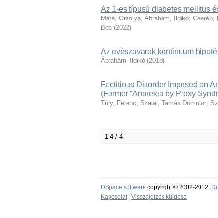
Az 1-es típusú diabetes mellitus 
Máté, Orsolya
;
Ábrahám, Ildikó
;
Cserép, 
Bea
(
2022
)
Az evészavarok kontinuum hipotéz
Ábrahám, Ildikó
(
2018
)
Factitious Disorder Imposed on A
(Former “Anorexia by Proxy Synd
Túry, Ferenc
;
Szalai, Tamás Dömötör
;
Sz
1-4 / 4
DSpace software
copyright © 2002-2012
Du
Kapcsolat
|
Visszajelzés küldése