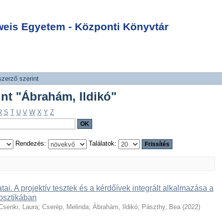
zerint "Ábrahám,
Login
is Egyetem - Központi Könyvtár
szerző szerint
int "Ábrahám, Ildikó"
R
S
T
U
V
W
X
Y
Z
Rendezés:
Találatok:
tai. A projektív tesztek és a kérdőívek integrált alkalmazása a
osztikában
Csenki, Laura
;
Cserép, Melinda
;
Ábrahám, Ildikó
;
Pászthy, Bea
(
2022
)