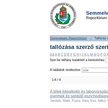
tallózása szerző s
DSpace/Manakin Repository
Ildikó"
Semmelwe
Repozitórium
Semmelweis Repozitórium
→
Tallózás 
tallózása szerző szer
0-9
A
B
C
D
E
F
G
H
I
J
K
L
M
N
O
P
Q
Írjon be néhány karaktert a kereséshez:
A találatok rendezése:
1-4 / 4
A lélek képalkotói és laborvizsgála
gyermek és serdülő pszichodiagn
Jambrik, Máté
;
Posta, Sára
;
Erni, Ildikó
;