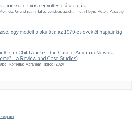
és anorexia nervosa együttes előfordulása
Melinda
;
Grundmann, Lilla
;
Lendvai, Zsófia
;
Tóth-Heyn, Péter
;
Pászthy,
ise, egy modell alakulása az 1970-es évektől napjainkig
nother or Child Abuse – the Case of Anorexia Nervosa
rome” – a Review and Case Studies)
abó, Kornélia
;
Ábrahám, Ildikó
(
2020
)
raspace