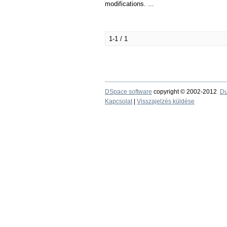
modifications. ...
1-1 / 1
DSpace software
copyright © 2002-2012
Du
Kapcsolat
|
Visszajelzés küldése