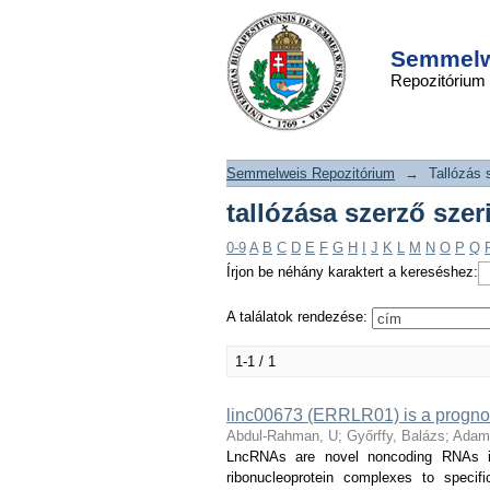
tallózása szerző 
DSpace/Manakin Repository
Rahman, U"
Semmelwe
Repozitórium
Semmelweis Repozitórium
→
Tallózás 
tallózása szerző sze
0-9
A
B
C
D
E
F
G
H
I
J
K
L
M
N
O
P
Q
Írjon be néhány karaktert a kereséshez:
A találatok rendezése:
1-1 / 1
linc00673 (ERRLR01) is a prognosti
Abdul-Rahman, U
;
Győrffy, Balázs
;
Adam
LncRNAs are novel noncoding RNAs inv
ribonucleoprotein complexes to specifi