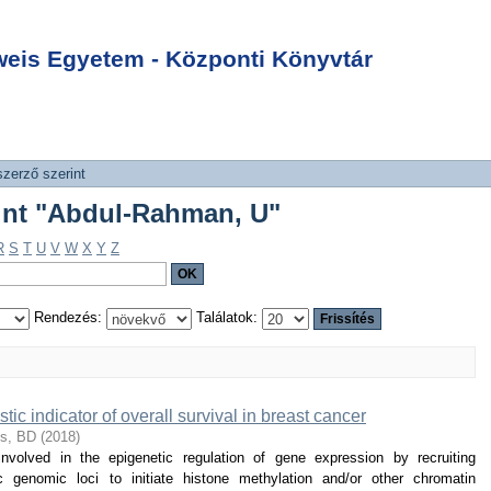
szerint "Abdul-
Login
is Egyetem - Központi Könyvtár
szerző szerint
rint "Abdul-Rahman, U"
R
S
T
U
V
W
X
Y
Z
Rendezés:
Találatok:
c indicator of overall survival in breast cancer
s, BD
(
2018
)
olved in the epigenetic regulation of gene expression by recruiting
c genomic loci to initiate histone methylation and/or other chromatin