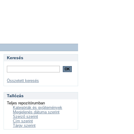
Keresés
Összetett keresés
Tallózás
Teljes repozitórumban
Kategóriák és gyűjtemények
Megjelenés dátuma szerint
Szerző szerint
Cím szerint
Tárgy szerint