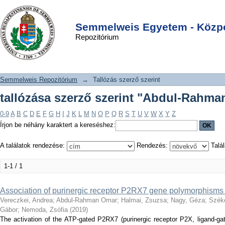
tallózása szerző szerint "Abdul-
DSpace/Manakin Repository
Login
Rahman Omar"
Semmelweis Egyetem - Közpo
Repozitórium
Semmelweis Repozitórium
→
Tallózás szerző szerint
tallózása szerző szerint "Abdul-Rahm
0-9
A
B
C
D
E
F
G
H
I
J
K
L
M
N
O
P
Q
R
S
T
U
V
W
X
Y
Z
Írjon be néhány karaktert a kereséshez:
A találatok rendezése:
Rendezés:
Talál
1-1 / 1
Association of purinergic receptor P2RX7 gene polymorphisms
Vereczkei, Andrea
;
Abdul-Rahman Omar
;
Halmai, Zsuzsa
;
Nagy, Géza
;
Széke
Gábor
;
Nemoda, Zsófia
(
2019
)
The activation of the ATP-gated P2RX7 (purinergic receptor P2X, ligand-gat