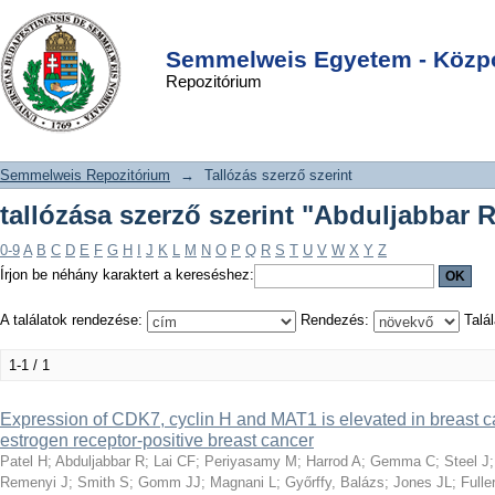
tallózása szerző szerint "Abduljabbar
DSpace/Manakin Repository
Login
R"
Semmelweis Egyetem - Közpo
Repozitórium
Semmelweis Repozitórium
→
Tallózás szerző szerint
tallózása szerző szerint "Abduljabbar 
0-9
A
B
C
D
E
F
G
H
I
J
K
L
M
N
O
P
Q
R
S
T
U
V
W
X
Y
Z
Írjon be néhány karaktert a kereséshez:
A találatok rendezése:
Rendezés:
Talál
1-1 / 1
Expression of CDK7, cyclin H and MAT1 is elevated in breast ca
estrogen receptor-positive breast cancer
Patel H
;
Abduljabbar R
;
Lai CF
;
Periyasamy M
;
Harrod A
;
Gemma C
;
Steel J
Remenyi J
;
Smith S
;
Gomm JJ
;
Magnani L
;
Győrffy, Balázs
;
Jones JL
;
Full