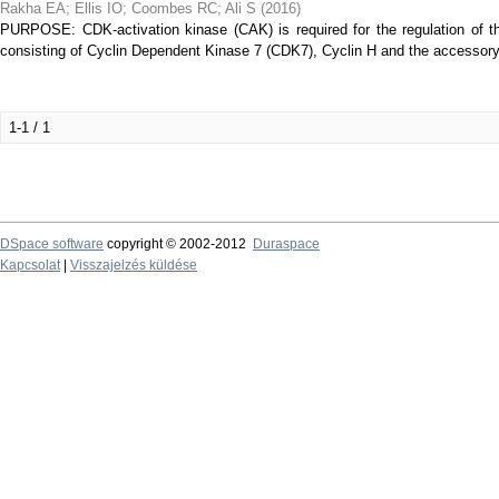
Rakha EA
;
Ellis IO
;
Coombes RC
;
Ali S
(
2016
)
PURPOSE: CDK-activation kinase (CAK) is required for the regulation of th
consisting of Cyclin Dependent Kinase 7 (CDK7), Cyclin H and the accessory
1-1 / 1
DSpace software
copyright © 2002-2012
Duraspace
Kapcsolat
|
Visszajelzés küldése