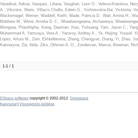
Varadisai, Adisai
;
Vasquez, Liliana
;
Vaughan, Leon O.
;
Veleva-Krasteva, Nev
A.
;
Viksnins, Maris
;
Villacís Chafla, Edwin G.
;
Vishnevskia-Dai, Vicktoria
;
Vo
Wackernagel, Werner
;
Waddell, Keith
;
Wade, Patricia D.
;
Wali, Amina H.
;
Wan
Matthew W.
;
Wime, Amelia D. C.
;
Wiwatwongwana, Atchareeya
;
Wiwatwongw
Wongwai, Phanthipha
;
Xiang, Daoman
;
Xiao, Yishuang
;
Yam, Jason C.
;
Yang
Muhammad A
;
Yarovaya, Vera A.
;
Yarovoy, Andrey A.
;
Ye, Huijing
;
Yousef, Y
López, Arturo M.
;
Zein, Ekhtelbenina
;
Zhang, Chengyue
;
Zhang, Yi
;
Zhao, Ju
Katsiaryna
;
Zia, Nida
;
Ziko, Othman A. O.
;
Zondervan, Marcia
;
Bowman, Ric
1-1 / 1
DSpace software
copyright © 2002-2012
Duraspace
Kapcsolat
|
Visszajelzés küldése