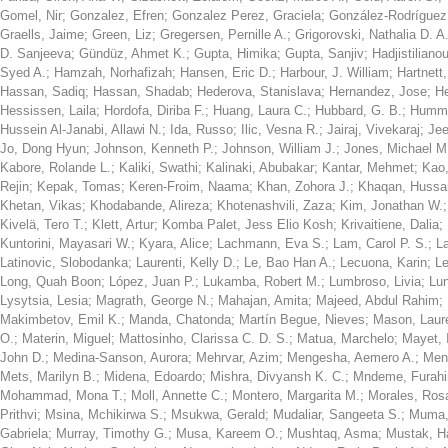
Gomel, Nir
;
Gonzalez, Efren
;
Gonzalez Perez, Graciela
;
González-Rodríguez,
Graells, Jaime
;
Green, Liz
;
Gregersen, Pernille A.
;
Grigorovski, Nathalia D. A
D. Sanjeeva
;
Gündüz, Ahmet K.
;
Gupta, Himika
;
Gupta, Sanjiv
;
Hadjistiliano
Syed A.
;
Hamzah, Norhafizah
;
Hansen, Eric D.
;
Harbour, J. William
;
Hartnett
Hassan, Sadiq
;
Hassan, Shadab
;
Hederova, Stanislava
;
Hernandez, Jose
;
He
Hessissen, Laila
;
Hordofa, Diriba F.
;
Huang, Laura C.
;
Hubbard, G. B.
;
Humml
Hussein Al-Janabi, Allawi N.
;
Ida, Russo
;
Ilic, Vesna R.
;
Jairaj, Vivekaraj
;
Jee
Jo, Dong Hyun
;
Johnson, Kenneth P.
;
Johnson, William J.
;
Jones, Michael M
Kabore, Rolande L.
;
Kaliki, Swathi
;
Kalinaki, Abubakar
;
Kantar, Mehmet
;
Kao,
Rejin
;
Kepak, Tomas
;
Keren-Froim, Naama
;
Khan, Zohora J.
;
Khaqan, Hussai
Khetan, Vikas
;
Khodabande, Alireza
;
Khotenashvili, Zaza
;
Kim, Jonathan W.
Kivelä, Tero T.
;
Klett, Artur
;
Komba Palet, Jess Elio Kosh
;
Krivaitiene, Dalia
;
Kuntorini, Mayasari W.
;
Kyara, Alice
;
Lachmann, Eva S.
;
Lam, Carol P. S.
;
L
Latinovic, Slobodanka
;
Laurenti, Kelly D.
;
Le, Bao Han A.
;
Lecuona, Karin
;
Le
Long, Quah Boon
;
López, Juan P.
;
Lukamba, Robert M.
;
Lumbroso, Livia
;
Lu
Lysytsia, Lesia
;
Magrath, George N.
;
Mahajan, Amita
;
Majeed, Abdul Rahim
;
Makimbetov, Emil K.
;
Manda, Chatonda
;
Martín Begue, Nieves
;
Mason, Laur
O.
;
Materin, Miguel
;
Mattosinho, Clarissa C. D. S.
;
Matua, Marchelo
;
Mayet, 
John D.
;
Medina-Sanson, Aurora
;
Mehrvar, Azim
;
Mengesha, Aemero A.
;
Men
Mets, Marilyn B.
;
Midena, Edoardo
;
Mishra, Divyansh K. C.
;
Mndeme, Furahi
Mohammad, Mona T.
;
Moll, Annette C.
;
Montero, Margarita M.
;
Morales, Ros
Prithvi
;
Msina, Mchikirwa S.
;
Msukwa, Gerald
;
Mudaliar, Sangeeta S.
;
Muma,
Gabriela
;
Murray, Timothy G.
;
Musa, Kareem O.
;
Mushtaq, Asma
;
Mustak, 