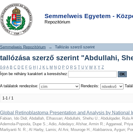
tallózása szerző szerint "Abdullahi,
DSpace/Manakin Repository
Login
Shehu U."
Semmelweis Egyetem - Közpo
Repozitórium
Semmelweis Repozitórium
→
Tallózás szerző szerint
tallózása szerző szerint "Abdullahi, Sh
0-9
A
B
C
D
E
F
G
H
I
J
K
L
M
N
O
P
Q
R
S
T
U
V
W
X
Y
Z
Írjon be néhány karaktert a kereséshez:
A találatok rendezése:
Rendezés:
Talál
1-1 / 1
Global Retinoblastoma Presentation and Analysis by National 
Fabian, Ido Didi
;
Abdallah, Elhassan
;
Abdullahi, Shehu U.
;
Abdulqader, Rula A
Ademola-Popoola, Dupe S.
;
Adio, Adedayo
;
Afshar, Armin R.
;
Aggarwal, Priy
Marliyanti N. R.
;
Al Harby, Lamis
;
Al Ani, Mouroge H.
;
Alakbarova, Aygun
;
Por