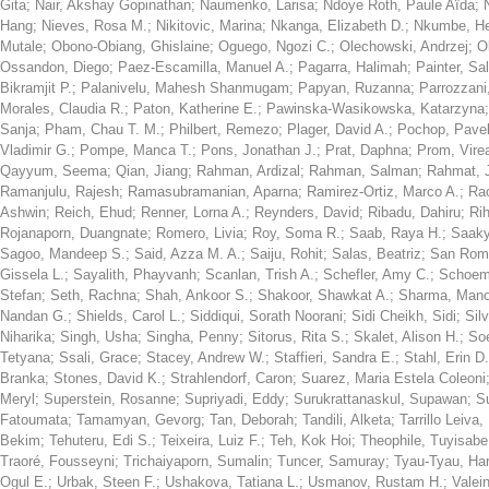
Gita
;
Nair, Akshay Gopinathan
;
Naumenko, Larisa
;
Ndoye Roth, Paule Aïda
;
Hang
;
Nieves, Rosa M.
;
Nikitovic, Marina
;
Nkanga, Elizabeth D.
;
Nkumbe, H
Mutale
;
Obono-Obiang, Ghislaine
;
Oguego, Ngozi C.
;
Olechowski, Andrzej
;
O
Ossandon, Diego
;
Paez-Escamilla, Manuel A.
;
Pagarra, Halimah
;
Painter, Sal
Bikramjit P.
;
Palanivelu, Mahesh Shanmugam
;
Papyan, Ruzanna
;
Parrozzani
Morales, Claudia R.
;
Paton, Katherine E.
;
Pawinska-Wasikowska, Katarzyna
Sanja
;
Pham, Chau T. M.
;
Philbert, Remezo
;
Plager, David A.
;
Pochop, Pave
Vladimir G.
;
Pompe, Manca T.
;
Pons, Jonathan J.
;
Prat, Daphna
;
Prom, Vire
Qayyum, Seema
;
Qian, Jiang
;
Rahman, Ardizal
;
Rahman, Salman
;
Rahmat, 
Ramanjulu, Rajesh
;
Ramasubramanian, Aparna
;
Ramirez-Ortiz, Marco A.
;
Rao
Ashwin
;
Reich, Ehud
;
Renner, Lorna A.
;
Reynders, David
;
Ribadu, Dahiru
;
Ri
Rojanaporn, Duangnate
;
Romero, Livia
;
Roy, Soma R.
;
Saab, Raya H.
;
Saaky
Sagoo, Mandeep S.
;
Said, Azza M. A.
;
Saiju, Rohit
;
Salas, Beatriz
;
San Rom
Gissela L.
;
Sayalith, Phayvanh
;
Scanlan, Trish A.
;
Schefler, Amy C.
;
Schoem
Stefan
;
Seth, Rachna
;
Shah, Ankoor S.
;
Shakoor, Shawkat A.
;
Sharma, Mano
Nandan G.
;
Shields, Carol L.
;
Siddiqui, Sorath Noorani
;
Sidi Cheikh, Sidi
;
Sil
Niharika
;
Singh, Usha
;
Singha, Penny
;
Sitorus, Rita S.
;
Skalet, Alison H.
;
Soe
Tetyana
;
Ssali, Grace
;
Stacey, Andrew W.
;
Staffieri, Sandra E.
;
Stahl, Erin D.
Branka
;
Stones, David K.
;
Strahlendorf, Caron
;
Suarez, Maria Estela Coleoni
Meryl
;
Superstein, Rosanne
;
Supriyadi, Eddy
;
Surukrattanaskul, Supawan
;
S
Fatoumata
;
Tamamyan, Gevorg
;
Tan, Deborah
;
Tandili, Alketa
;
Tarrillo Leiva
Bekim
;
Tehuteru, Edi S.
;
Teixeira, Luiz F.
;
Teh, Kok Hoi
;
Theophile, Tuyisabe
Traoré, Fousseyni
;
Trichaiyaporn, Sumalin
;
Tuncer, Samuray
;
Tyau-Tyau, Ha
Ogul E.
;
Urbak, Steen F.
;
Ushakova, Tatiana L.
;
Usmanov, Rustam H.
;
Valei