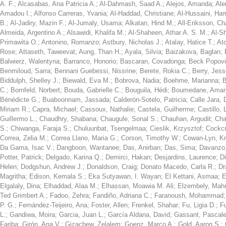
A. F.
;
Alcasabas, Ana Patricia A.
;
Al-Dahmash, Saad A.
;
Alejos, Amanda
;
Ale
Amadou I.
;
Alfonso Carreras, Yvania
;
Al-Haddad, Christiane
;
Al-Hussaini, Ha
B.
;
Al-Jadiry, Mazin F.
;
Al-Jumaly, Usama
;
Alkatan, Hind M.
;
All-Eriksson, Ch
Almeida, Argentino A.
;
Alsawidi, Khalifa M.
;
Al-Shaheen, Athar A. S. M.
;
Al-S
Primawita O.
;
Antonino, Romanzo
;
Astbury, Nicholas J.
;
Atalay, Hatice T.
;
At
Rose
;
Attaseth, Taweevat
;
Aung, Than H.
;
Ayala, Silvia
;
Baizakova, Baglan
;
Balwierz, Walentyna
;
Barranco, Honorio
;
Bascaran, Covadonga
;
Beck Popovi
Benmiloud, Sarra
;
Bennani Guebessi, Nissrine
;
Berete, Rokia C.
;
Berry, Jess
Biddulph, Shelley J.
;
Biewald, Eva M.
;
Bobrova, Nadia
;
Boehme, Marianna
;
B
C.
;
Bornfeld, Norbert
;
Bouda, Gabrielle C.
;
Bouguila, Hédi
;
Boumedane, Amar
Bénédicte G.
;
Buaboonnam, Jassada
;
Calderón-Sotelo, Patricia
;
Calle Jara, 
Miriam R.
;
Capra, Michael
;
Cassoux, Nathalie
;
Castela, Guilherme
;
Castillo, 
Guillermo L.
;
Chaudhry, Shabana
;
Chaugule, Sonal S.
;
Chauhan, Argudit
;
Cha
S.
;
Chiwanga, Faraja S.
;
Chuluunbat, Tsengelmaa
;
Cieslik, Krzysztof
;
Cockcr
Correa, Zelia M.
;
Correa Llano, Maria G.
;
Corson, Timothy W.
;
Cowan-Lyn, Kri
Da Gama, Isac V.
;
Dangboon, Wantanee
;
Das, Anirban
;
Das, Sima
;
Davanzo,
Potter, Patrick
;
Delgado, Karina Q.
;
Demirci, Hakan
;
Desjardins, Laurence
;
D
Helen
;
Dodgshun, Andrew J.
;
Donaldson, Craig
;
Donato Macedo, Carla R.
;
Dr
Magritha
;
Edison, Kemala S.
;
Eka Sutyawan, I. Wayan
;
El Kettani, Asmaa
;
E
Elgalaly, Dina
;
Elhaddad, Alaa M.
;
Elhassan, Moawia M. Ali
;
Elzembely, Mah
Ted Grimbert A.
;
Fadoo, Zehra
;
Fandiño, Adriana C.
;
Faranoush, Mohammad
P. G.
;
Fernández-Teijeiro, Ana
;
Foster, Allen
;
Frenkel, Shahar
;
Fu, Ligia D.
;
F
L.
;
Gandiwa, Moira
;
Garcia, Juan L.
;
García Aldana, David
;
Gassant, Pascale
Fariba
;
Girón, Ana V.
;
Gizachew, Zelalem
;
Goenz, Marco A.
;
Gold, Aaron S.
;