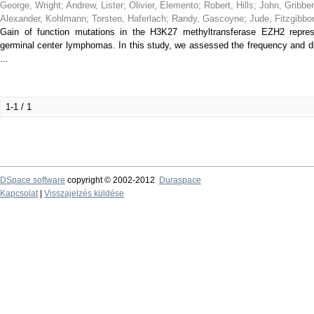
George, Wright
;
Andrew, Lister
;
Olivier, Elemento
;
Robert, Hills
;
John, Gribbe
Alexander, Kohlmann
;
Torsten, Haferlach
;
Randy, Gascoyne
;
Jude, Fitzgibbo
Gain of function mutations in the H3K27 methyltransferase EZH2 represe
germinal center lymphomas. In this study, we assessed the frequency and di
...
1-1 / 1
DSpace software
copyright © 2002-2012
Duraspace
Kapcsolat
|
Visszajelzés küldése