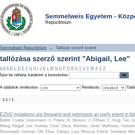
tallózása szerző szerint "Abigail, Lee"
DSpace/Manakin Repository
Login
Semmelweis Egyetem - Közpo
Repozitórium
Semmelweis Repozitórium
→
Tallózás szerző szerint
tallózása szerző szerint "Abigail, Lee"
0-9
A
B
C
D
E
F
G
H
I
J
K
L
M
N
O
P
Q
R
S
T
U
V
W
X
Y
Z
Írjon be néhány karaktert a kereséshez:
A találatok rendezése:
Rendezés:
Talál
1-1 / 1
EZH2 mutations are frequent and represent an early event in fo
Bödör, Csaba
;
Grossmann, V
;
Popov, N
;
Okosun, J
;
O'Riain, C
;
King, Tan
;
J
Wang
;
Abigail, Lee
;
Andrew, Clear
;
Silvia, Montoto
;
Janet, Matthews
;
Sameena
Rosenwald
;
German, Ott
;
Elias, Campo
;
Lisa, Rimsza
;
Erlend, Smeland
;
Win