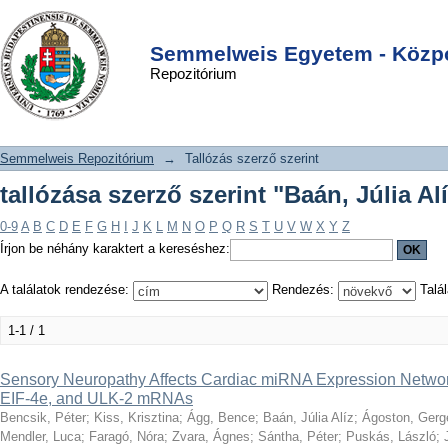
tallózása szerző szerint "Baán, Júlia
DSpace/Manakin Repository
Login
Alíz"
Semmelweis Egyetem - Közpo
Repozitórium
Semmelweis Repozitórium
→
Tallózás szerző szerint
tallózása szerző szerint "Baán, Júlia Al
0-9
A
B
C
D
E
F
G
H
I
J
K
L
M
N
O
P
Q
R
S
T
U
V
W
X
Y
Z
Írjon be néhány karaktert a kereséshez:
A találatok rendezése:
Rendezés:
Talál
1-1 / 1
Sensory Neuropathy Affects Cardiac miRNA Expression Networ
EIF-4e, and ULK-2 mRNAs
Bencsik, Péter
;
Kiss, Krisztina
;
Ágg, Bence
;
Baán, Júlia Alíz
;
Ágoston, Gerg
Mendler, Luca
;
Faragó, Nóra
;
Zvara, Ágnes
;
Sántha, Péter
;
Puskás, László
;