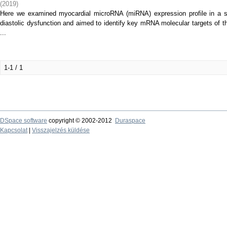
(
2019
)
Here we examined myocardial microRNA (miRNA) expression profile in a s
diastolic dysfunction and aimed to identify key mRNA molecular targets of t
...
1-1 / 1
DSpace software
copyright © 2002-2012
Duraspace
Kapcsolat
|
Visszajelzés küldése