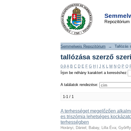
tallózása szerző sze
DSpace/Manakin Repository
Éva"
Semmelwe
Repozitórium
Semmelweis Repozitórium
→
Tallózás 
tallózása szerző szer
0-9
A
B
C
D
E
F
G
H
I
J
K
L
M
N
O
P
Q
Írjon be néhány karaktert a kereséshez:
A találatok rendezése:
1-1 / 1
A terhességet megelőzően alkalma
es triszómia lehetséges kockázatc
terhességben
Horányi, Dániel
;
Babay, Lilla Éva
;
Győrffy