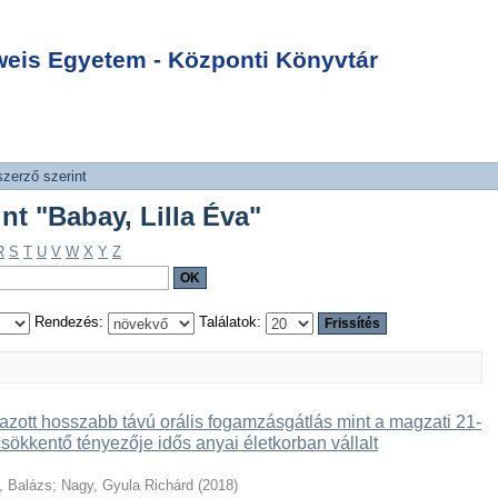
rint "Babay, Lilla
Login
is Egyetem - Központi Könyvtár
szerző szerint
int "Babay, Lilla Éva"
R
S
T
U
V
W
X
Y
Z
Rendezés:
Találatok:
zott hosszabb távú orális fogamzásgátlás mint a magzati 21-
sökkentő tényezője idős anyai életkorban vállalt
, Balázs
;
Nagy, Gyula Richárd
(
2018
)