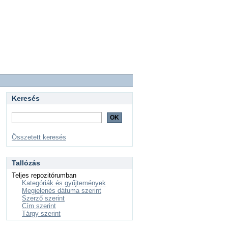
Keresés
Összetett keresés
Tallózás
Teljes repozitórumban
Kategóriák és gyűjtemények
Megjelenés dátuma szerint
Szerző szerint
Cím szerint
Tárgy szerint