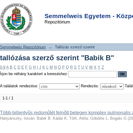
tallózása szerző szerint "Babik B"
DSpace/Manakin Repository
Login
Semmelweis Egyetem - Közpo
Repozitórium
Semmelweis Repozitórium
→
Tallózás szerző szerint
tallózása szerző szerint "Babik B"
0-9
A
B
C
D
E
F
G
H
I
J
K
L
M
N
O
P
Q
R
S
T
U
V
W
X
Y
Z
Írjon be néhány karaktert a kereséshez:
A találatok rendezése:
Rendezés:
Talál
1-1 / 1
Több-billentyűs redoműtét felnőtt betegen komplex pulmonalis 
Hartyánszky, István
;
Babik B
;
Kádár K
;
Tóth, Attila
;
Göbölös L
;
Bogáts G
(
20