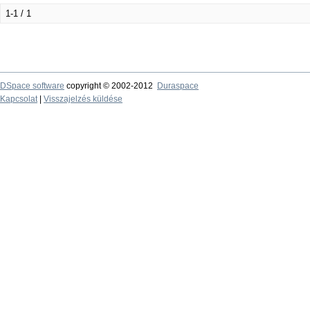
1-1 / 1
DSpace software
copyright © 2002-2012
Duraspace
Kapcsolat
|
Visszajelzés küldése