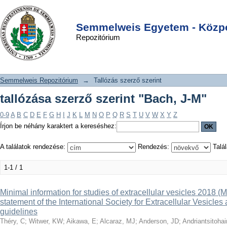
tallózása szerző szerint "Bach, J-M"
DSpace/Manakin Repository
Login
Semmelweis Egyetem - Közpo
Repozitórium
Semmelweis Repozitórium
→
Tallózás szerző szerint
tallózása szerző szerint "Bach, J-M"
0-9
A
B
C
D
E
F
G
H
I
J
K
L
M
N
O
P
Q
R
S
T
U
V
W
X
Y
Z
Írjon be néhány karaktert a kereséshez:
A találatok rendezése:
Rendezés:
Talál
1-1 / 1
Minimal information for studies of extracellular vesicles 2018 
statement of the International Society for Extracellular Vesicl
guidelines
Théry, C
;
Witwer, KW
;
Aikawa, E
;
Alcaraz, MJ
;
Anderson, JD
;
Andriantsitohai