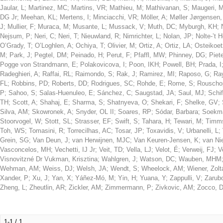
Jaular, L
;
Martinez, MC
;
Martins, VR
;
Mathieu, M
;
Mathivanan, S
;
Maugeri, 
DG Jr
;
Meehan, KL
;
Mertens, I
;
Minciacchi, VR
;
Möller, A
;
Møller Jørgensen
J
;
Mullier, F
;
Muraca, M
;
Musante, L
;
Mussack, V
;
Muth, DC
;
Myburgh, KH
;
Nejsum, P
;
Neri, C
;
Neri, T
;
Nieuwland, R
;
Nimrichter, L
;
Nolan, JP
;
Nolte-’t
O’Grady, T
;
O’Loghlen, A
;
Ochiya, T
;
Olivier, M
;
Ortiz, A
;
Ortiz, LA
;
Osteikoet
M
;
Park, J
;
Pegtel, DM
;
Peinado, H
;
Perut, F
;
Pfaffl, MW
;
Phinney, DG
;
Piet
Pogge von Strandmann, E
;
Polakovicova, I
;
Poon, IKH
;
Powell, BH
;
Prada, I
Radeghieri, A
;
Raffai, RL
;
Raimondo, S
;
Rak, J
;
Ramirez, MI
;
Raposo, G
;
Ra
FL
;
Robbins, PD
;
Roberts, DD
;
Rodrigues, SC
;
Rohde, E
;
Rome, S
;
Rouscho
P
;
Sahoo, S
;
Salas-Huenuleo, E
;
Sánchez, C
;
Saugstad, JA
;
Saul, MJ
;
Schif
TH
;
Scott, A
;
Shahaj, E
;
Sharma, S
;
Shatnyeva, O
;
Shekari, F
;
Shelke, GV
;
Silva, AM
;
Skowronek, A
;
Snyder, OL II
;
Soares, RP
;
Sódar, Barbara
;
Soekma
Stoorvogel, W
;
Stott, SL
;
Strasser, EF
;
Swift, S
;
Tahara, H
;
Tewari, M
;
Timm
Toh, WS
;
Tomasini, R
;
Torrecilhas, AC
;
Tosar, JP
;
Toxavidis, V
;
Urbanelli, L
;
Grein, SG
;
Van Deun, J
;
van Herwijnen, MJC
;
Van Keuren-Jensen, K
;
van Ni
Vasconcelos, MH
;
Vechetti, IJ Jr
;
Veit, TD
;
Vella, LJ
;
Velot, É
;
Verweij, FJ
;
V
Visnovitzné Dr Vukman, Krisztina
;
Wahlgren, J
;
Watson, DC
;
Wauben, MHM
Wehman, AM
;
Weiss, DJ
;
Welsh, JA
;
Wendt, S
;
Wheelock, AM
;
Wiener, Zolt
Xander, P
;
Xu, J
;
Yan, X
;
Yáñez-Mó, M
;
Yin, H
;
Yuana, Y
;
Zappulli, V
;
Zarub
Zheng, L
;
Zheutlin, AR
;
Zickler, AM
;
Zimmermann, P
;
Zivkovic, AM
;
Zocco, 
1-1 / 1