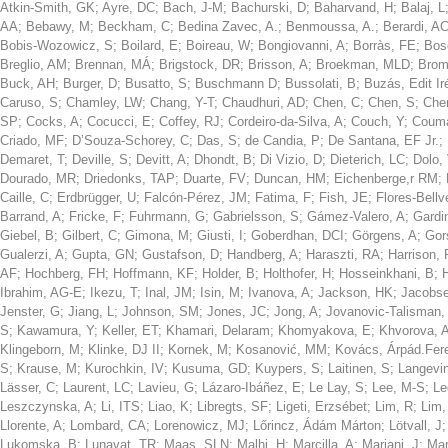
Atkin-Smith, GK
;
Ayre, DC
;
Bach, J-M
;
Bachurski, D
;
Baharvand, H
;
Balaj, L
AA
;
Bebawy, M
;
Beckham, C
;
Bedina Zavec, A.
;
Benmoussa, A.
;
Berardi, A
Bobis-Wozowicz, S
;
Boilard, E
;
Boireau, W
;
Bongiovanni, A
;
Borràs, FE
;
Bos
Breglio, AM
;
Brennan, MÁ
;
Brigstock, DR
;
Brisson, A
;
Broekman, MLD
;
Brom
Buck, AH
;
Burger, D
;
Busatto, S
;
Buschmann D
;
Bussolati, B
;
Buzás, Edit Ir
Caruso, S
;
Chamley, LW
;
Chang, Y-T
;
Chaudhuri, AD
;
Chen, C
;
Chen, S
;
Che
SP
;
Cocks, A
;
Cocucci, E
;
Coffey, RJ
;
Cordeiro-da-Silva, A
;
Couch, Y
;
Coum
Criado, MF
;
D’Souza-Schorey, C
;
Das, S
;
de Candia, P
;
De Santana, EF Jr.
;
Demaret, T
;
Deville, S
;
Devitt, A
;
Dhondt, B
;
Di Vizio, D
;
Dieterich, LC
;
Dolo,
Dourado, MR
;
Driedonks, TAP
;
Duarte, FV
;
Duncan, HM
;
Eichenberge,r RM
;
Caille, C
;
Erdbrügger, U
;
Falcón-Pérez, JM
;
Fatima, F
;
Fish, JE
;
Flores-Bellv
Barrand, A
;
Fricke, F
;
Fuhrmann, G
;
Gabrielsson, S
;
Gámez-Valero, A
;
Gardi
Giebel, B
;
Gilbert, C
;
Gimona, M
;
Giusti, I
;
Goberdhan, DCI
;
Görgens, A
;
Gor
Gualerzi, A
;
Gupta, GN
;
Gustafson, D
;
Handberg, A
;
Haraszti, RA
;
Harrison, 
AF
;
Hochberg, FH
;
Hoffmann, KF
;
Holder, B
;
Holthofer, H
;
Hosseinkhani, B
;
Ibrahim, AG-E
;
Ikezu, T
;
Inal, JM
;
Isin, M
;
Ivanova, A
;
Jackson, HK
;
Jacobse
Jenster, G
;
Jiang, L
;
Johnson, SM
;
Jones, JC
;
Jong, A
;
Jovanovic-Talisman,
S
;
Kawamura, Y
;
Keller, ET
;
Khamari, Delaram
;
Khomyakova, E
;
Khvorova, 
Klingeborn, M
;
Klinke, DJ II
;
Kornek, M
;
Kosanović, MM
;
Kovács, Árpád.Fer
S
;
Krause, M
;
Kurochkin, IV
;
Kusuma, GD
;
Kuypers, S
;
Laitinen, S
;
Langevi
Lässer, C
;
Laurent, LC
;
Lavieu, G
;
Lázaro-Ibáñez, E
;
Le Lay, S
;
Lee, M-S
;
Le
Leszczynska, A
;
Li, ITS
;
Liao, K
;
Libregts, SF
;
Ligeti, Erzsébet
;
Lim, R
;
Lim,
Llorente, A
;
Lombard, CA
;
Lorenowicz, MJ
;
Lőrincz, Ádám Márton
;
Lötvall, J
Lukomska, B
;
Lunavat, TR
;
Maas, SLN
;
Malhi, H
;
Marcilla, A
;
Mariani, J
;
Mar