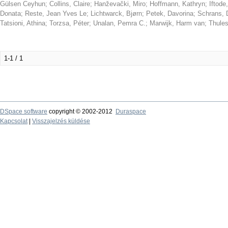
Gülsen Ceyhun
;
Collins, Claire
;
Hanževački, Miro
;
Hoffmann, Kathryn
;
Iftode
Donata
;
Reste, Jean Yves Le
;
Lichtwarck, Bjørn
;
Petek, Davorina
;
Schrans, 
Tatsioni, Athina
;
Torzsa, Péter
;
Unalan, Pemra C.
;
Marwijk, Harm van
;
Thules
1-1 / 1
DSpace software
copyright © 2002-2012
Duraspace
Kapcsolat
|
Visszajelzés küldése