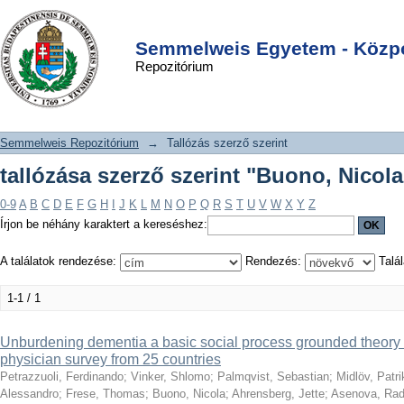
tallózása szerző szerint "Buono,
DSpace/Manakin Repository
Login
Nicola"
Semmelweis Egyetem - Közpo
Repozitórium
Semmelweis Repozitórium
→
Tallózás szerző szerint
tallózása szerző szerint "Buono, Nicola
0-9
A
B
C
D
E
F
G
H
I
J
K
L
M
N
O
P
Q
R
S
T
U
V
W
X
Y
Z
Írjon be néhány karaktert a kereséshez:
A találatok rendezése:
Rendezés:
Talál
1-1 / 1
Unburdening dementia a basic social process grounded theory 
physician survey from 25 countries
Petrazzuoli, Ferdinando
;
Vinker, Shlomo
;
Palmqvist, Sebastian
;
Midlöv, Patri
Alessandro
;
Frese, Thomas
;
Buono, Nicola
;
Ahrensberg, Jette
;
Asenova, Rad