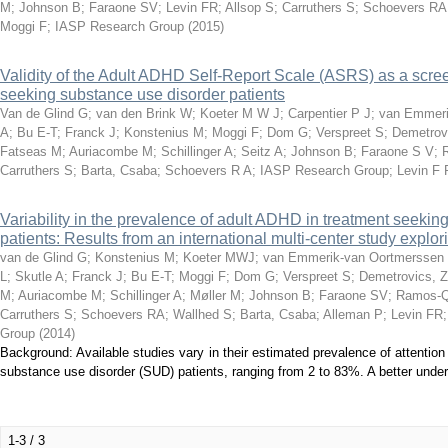
M
;
Johnson B
;
Faraone SV
;
Levin FR
;
Allsop S
;
Carruthers S
;
Schoevers RA
Moggi F
;
IASP Research Group
(
2015
)
Validity of the Adult ADHD Self-Report Scale (ASRS) as a scree
seeking substance use disorder patients
Van de Glind G
;
van den Brink W
;
Koeter M W J
;
Carpentier P J
;
van Emmeri
A
;
Bu E-T
;
Franck J
;
Konstenius M
;
Moggi F
;
Dom G
;
Verspreet S
;
Demetrovi
Fatseas M
;
Auriacombe M
;
Schillinger A
;
Seitz A
;
Johnson B
;
Faraone S V
;
Carruthers S
;
Barta, Csaba
;
Schoevers R A
;
IASP Research Group
;
Levin F 
Variability in the prevalence of adult ADHD in treatment seekin
patients: Results from an international multi-center study expl
van de Glind G
;
Konstenius M
;
Koeter MWJ
;
van Emmerik-van Oortmerssen
L
;
Skutle A
;
Franck J
;
Bu E-T
;
Moggi F
;
Dom G
;
Verspreet S
;
Demetrovics, Z
M
;
Auriacombe M
;
Schillinger A
;
Møller M
;
Johnson B
;
Faraone SV
;
Ramos-Q
Carruthers S
;
Schoevers RA
;
Wallhed S
;
Barta, Csaba
;
Alleman P
;
Levin FR
Group
(
2014
)
Background: Available studies vary in their estimated prevalence of attention 
substance use disorder (SUD) patients, ranging from 2 to 83%. A better unders
1-3 / 3