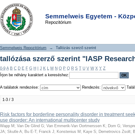
tallózása szerző szerint "IASP
DSpace/Manakin Repository
Login
Research Group"
Semmelweis Egyetem - Közpo
Repozitórium
Semmelweis Repozitórium
→
Tallózás szerző szerint
tallózása szerző szerint "IASP Resear
0-9
A
B
C
D
E
F
G
H
I
J
K
L
M
N
O
P
Q
R
S
T
U
V
W
X
Y
Z
Írjon be néhány karaktert a kereséshez:
A találatok rendezése:
Rendezés:
Talál
1-3 / 3
Risk factors for borderline personality disorder in treatment se
use disorder: An international multicenter study
Wapp M
;
Van De Glind G
;
Van Emmerik-Van Oortmerssen K
;
Dom G
;
Verspr
JA
;
Skutle A
;
Bu E-T
;
Franck J
;
Konstenius M
;
Kaye S
;
Demetrovics Zsolt
;
B