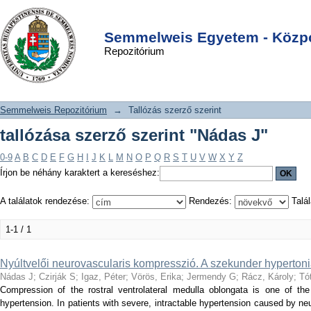
tallózása szerző szerint "Nádas J"
DSpace/Manakin Repository
Login
Semmelweis Egyetem - Közpo
Repozitórium
Semmelweis Repozitórium
→
Tallózás szerző szerint
tallózása szerző szerint "Nádas J"
0-9
A
B
C
D
E
F
G
H
I
J
K
L
M
N
O
P
Q
R
S
T
U
V
W
X
Y
Z
Írjon be néhány karaktert a kereséshez:
A találatok rendezése:
Rendezés:
Talál
1-1 / 1
Nyúltvelői neurovascularis kompresszió. A szekunder hypertonia
Nádas J
;
Czirják S
;
Igaz, Péter
;
Vörös, Erika
;
Jermendy G
;
Rácz, Károly
;
Tó
Compression of the rostral ventrolateral medulla oblongata is one of the 
hypertension. In patients with severe, intractable hypertension caused by n