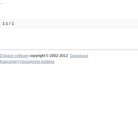
...
1-1 / 1
DSpace software
copyright © 2002-2012
Duraspace
Kapcsolat
|
Visszajelzés küldése