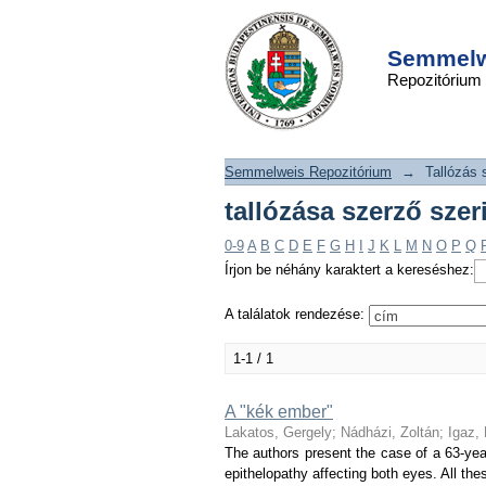
tallózása szerző s
DSpace/Manakin Repository
Zoltán"
Semmelwe
Repozitórium
Semmelweis Repozitórium
→
Tallózás 
tallózása szerző szer
0-9
A
B
C
D
E
F
G
H
I
J
K
L
M
N
O
P
Q
Írjon be néhány karaktert a kereséshez:
A találatok rendezése:
1-1 / 1
A "kék ember"
Lakatos, Gergely
;
Nádházi, Zoltán
;
Igaz, 
The authors present the case of a 63-ye
epithelopathy affecting both eyes. All th