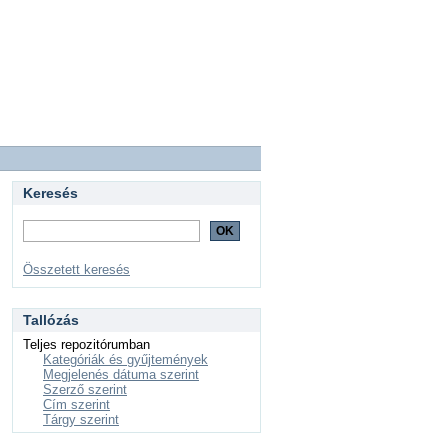
Keresés
Összetett keresés
Tallózás
Teljes repozitórumban
Kategóriák és gyűjtemények
Megjelenés dátuma szerint
Szerző szerint
Cím szerint
Tárgy szerint