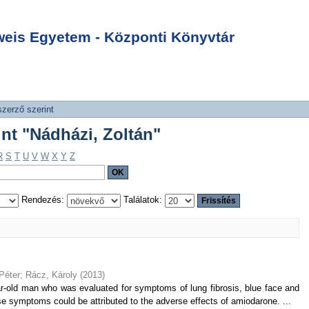
zerint "Nádházi,
Login
is Egyetem - Központi Könyvtár
szerző szerint
int "Nádházi, Zoltán"
R
S
T
U
V
W
X
Y
Z
Rendezés:
Találatok:
Péter
;
Rácz, Károly
(
2013
)
ar-old man who was evaluated for symptoms of lung fibrosis, blue face and
ese symptoms could be attributed to the adverse effects of amiodarone. ...