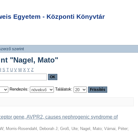
int "Nagel, Mato"
Login
is Egyetem - Központi Könyvtár
szerző szerint
int "Nagel, Mato"
R
S
T
U
V
W
X
Y
Z
Rendezés:
Találatok:
eceptor gene, AVPR2, causes nephrogenic syndrome of
 W
;
Morris-Rosendahl, Deborah J
;
Groß, Ute
;
Nagel, Mato
;
Várnai, Péter
;