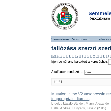
tallózása szerző szer
DSpace/Manakin Repository
Semmelwe
Repozitórium
Semmelweis Repozitórium
→
Tallózás 
tallózása szerző szer
0-9
A
B
C
D
E
F
G
H
I
J
K
L
M
N
O
P
Q
Írjon be néhány karaktert a kereséshez:
A találatok rendezése:
1-1 / 1
Mutation in the V2 vasopressin r
inappropriate diuresis
Erdélyi, László Sándor
;
Mann, Alexander
Balla, András
;
Hunyady, László
(
2015
)