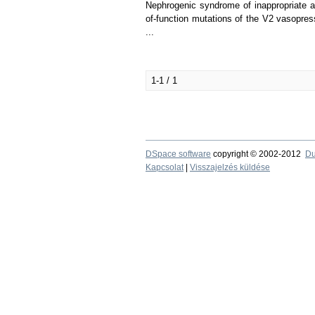
Nephrogenic syndrome of inappropriate a
of-function mutations of the V2 vasopre
...
1-1 / 1
DSpace software
copyright © 2002-2012
Du
Kapcsolat
|
Visszajelzés küldése