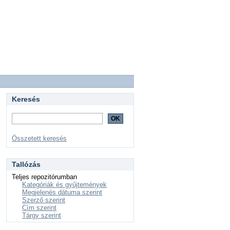
Keresés
Összetett keresés
Tallózás
Teljes repozitórumban
Kategóriák és gyűjtemények
Megjelenés dátuma szerint
Szerző szerint
Cím szerint
Tárgy szerint