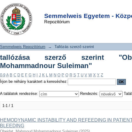
tallózása szerző szerint "Obeidat,
DSpace/Manakin Repository
Login
Mahmoud Mohammadnour Suleiman"
Semmelweis Egyetem - Közpo
Repozitórium
Semmelweis Repozitórium
→
Tallózás szerző szerint
tallózása szerző szerint "O
Mohammadnour Suleiman"
0-9
A
B
C
D
E
F
G
H
I
J
K
L
M
N
O
P
Q
R
S
T
U
V
W
X
Y
Z
Írjon be néhány karaktert a kereséshez:
A találatok rendezése:
Rendezés:
Talál
1-1 / 1
HEMODYNAMIC INSTABILITY AND REFEEDING IN PATIEN
BLEEDING
Obeidat, Mahmoud Mohammadnour Suleiman
(
2025
)