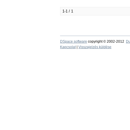
1-1 / 1
DSpace software
copyright © 2002-2012
Du
Kapcsolat
|
Visszajelzés küldése