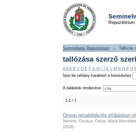
tallózása szerző szer
DSpace/Manakin Repository
Semmelwe
Repozitórium
Semmelweis Repozitórium
→
Tallózás 
tallózása szerző szer
0-9
A
B
C
D
E
F
G
H
I
J
K
L
M
N
O
P
Q
Írjon be néhány karaktert a kereséshez:
A találatok rendezése:
1-1 / 1
Orvosi rehabilitációs ellátásban 
Németh, Orsolya
;
Orsós, Mária Mercéde
(
2018
)