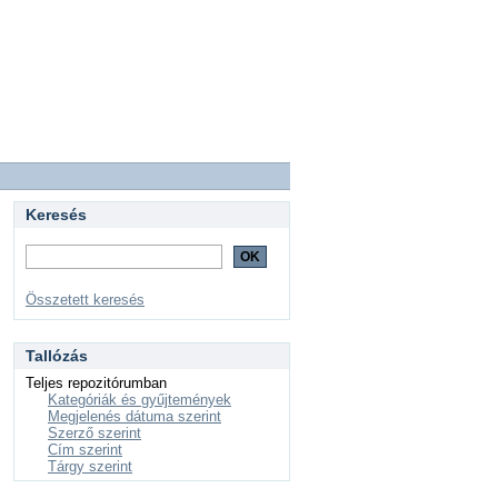
Keresés
Összetett keresés
Tallózás
Teljes repozitórumban
Kategóriák és gyűjtemények
Megjelenés dátuma szerint
Szerző szerint
Cím szerint
Tárgy szerint