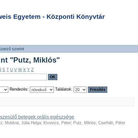
int "Putz, Miklós"
Login
is Egyetem - Központi Könyvtár
szerző szerint
int "Putz, Miklós"
R
S
T
U
V
W
X
Y
Z
Rendezés:
Találatok:
részesülő betegek orális egészsége
sz
;
Moldvai, Júlia Helga
;
Kivovics, Péter
;
Putz, Miklós
;
Cserháti, Péter