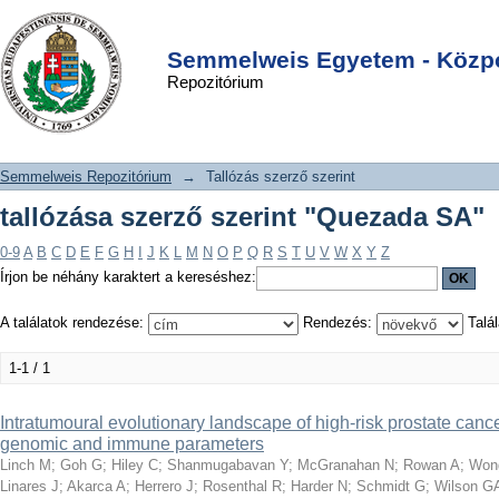
tallózása szerző szerint "Quezada SA"
DSpace/Manakin Repository
Login
Semmelweis Egyetem - Közpo
Repozitórium
Semmelweis Repozitórium
→
Tallózás szerző szerint
tallózása szerző szerint "Quezada SA"
0-9
A
B
C
D
E
F
G
H
I
J
K
L
M
N
O
P
Q
R
S
T
U
V
W
X
Y
Z
Írjon be néhány karaktert a kereséshez:
A találatok rendezése:
Rendezés:
Talál
1-1 / 1
Intratumoural evolutionary landscape of high-risk prostate ca
genomic and immune parameters
Linch M
;
Goh G
;
Hiley C
;
Shanmugabavan Y
;
McGranahan N
;
Rowan A
;
Won
Linares J
;
Akarca A
;
Herrero J
;
Rosenthal R
;
Harder N
;
Schmidt G
;
Wilson G