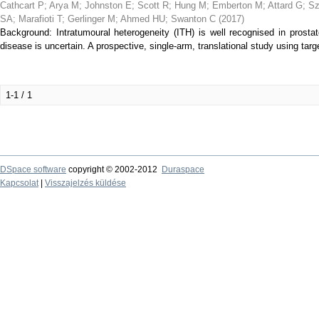
Cathcart P
;
Arya M
;
Johnston E
;
Scott R
;
Hung M
;
Emberton M
;
Attard G
;
Sz
SA
;
Marafioti T
;
Gerlinger M
;
Ahmed HU
;
Swanton C
(
2017
)
Background: Intratumoural heterogeneity (ITH) is well recognised in prostate
disease is uncertain. A prospective, single-arm, translational study using targe
1-1 / 1
DSpace software
copyright © 2002-2012
Duraspace
Kapcsolat
|
Visszajelzés küldése