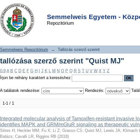
tallózása szerző szerint "Quist MJ"
DSpace/Manakin Repository
Login
Semmelweis Egyetem - Közpo
Repozitórium
Semmelweis Repozitórium
→
Tallózás szerző szerint
tallózása szerző szerint "Quist MJ"
0-9
A
B
C
D
E
F
G
H
I
J
K
L
M
N
O
P
Q
R
S
T
U
V
W
X
Y
Z
Írjon be néhány karaktert a kereséshez:
A találatok rendezése:
Rendezés:
Talál
1-1 / 1
Integrated molecular analysis of Tamoxifen-resistant invasive lo
identifies MAPK and GRM/mGluR signaling as therapeutic vulne
Stires H
;
Heckler MM
;
Fu X
;
Li Z
;
Grasso CS
;
Quist MJ
;
Lewis JA
;
Klimach 
Balázs
;
Cavalli LR
;
Riggins RB
(
2018
)