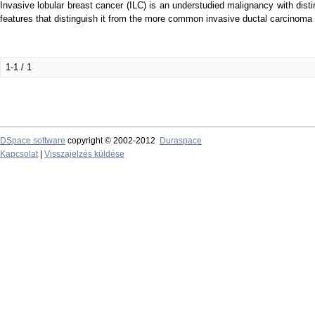
Invasive lobular breast cancer (ILC) is an understudied malignancy with distin
features that distinguish it from the more common invasive ductal carcinoma 
1-1 / 1
DSpace software
copyright © 2002-2012
Duraspace
Kapcsolat
|
Visszajelzés küldése