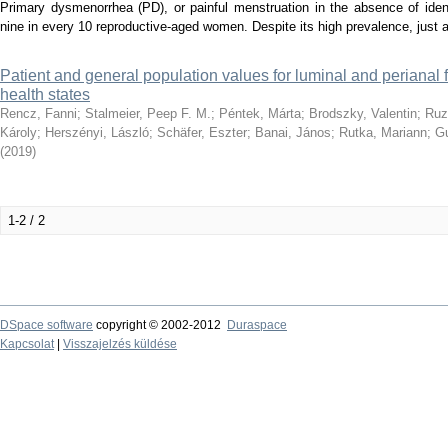
Primary dysmenorrhea (PD), or painful menstruation in the absence of identi
nine in every 10 reproductive-aged women. Despite its high prevalence, just a 
Patient and general population values for luminal and perianal 
health states
Rencz, Fanni
;
Stalmeier, Peep F. M.
;
Péntek, Márta
;
Brodszky, Valentin
;
Ruz
Károly
;
Herszényi, László
;
Schäfer, Eszter
;
Banai, János
;
Rutka, Mariann
;
Gu
(
2019
)
1-2 / 2
DSpace software
copyright © 2002-2012
Duraspace
Kapcsolat
|
Visszajelzés küldése