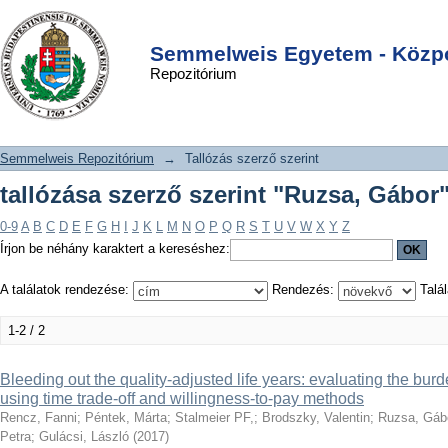
tallózása szerző szerint "Ruzsa,
DSpace/Manakin Repository
Login
Gábor"
Semmelweis Egyetem - Közpo
Repozitórium
Semmelweis Repozitórium
→
Tallózás szerző szerint
tallózása szerző szerint "Ruzsa, Gábor
0-9
A
B
C
D
E
F
G
H
I
J
K
L
M
N
O
P
Q
R
S
T
U
V
W
X
Y
Z
Írjon be néhány karaktert a kereséshez:
A találatok rendezése:
Rendezés:
Talál
1-2 / 2
Bleeding out the quality-adjusted life years: evaluating the bu
using time trade-off and willingness-to-pay methods
Rencz, Fanni
;
Péntek, Márta
;
Stalmeier PF,
;
Brodszky, Valentin
;
Ruzsa, Gáb
Petra
;
Gulácsi, László
(
2017
)