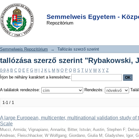
tallózása szerző szerint "Rybakowski,
DSpace/Manakin Repository
Login
Janusz K"
Semmelweis Egyetem - Közpo
Repozitórium
Semmelweis Repozitórium
→
Tallózás szerző szerint
tallózása szerző szerint "Rybakowski, 
0-9
A
B
C
D
E
F
G
H
I
J
K
L
M
N
O
P
Q
R
S
T
U
V
W
X
Y
Z
Írjon be néhány karaktert a kereséshez:
A találatok rendezése:
Rendezés:
Talál
1-1 / 1
A large European, multicenter, multinational validation study o
Scale
Mucci, Armida
;
Vignapiano, Annarita
;
Bitter, István
;
Austin, Stephen F
;
Delou
Andreas
;
Fleischhacker, W Wolfgang
;
Giordano, Giulia M
;
Gladyshev, Igor
;
G