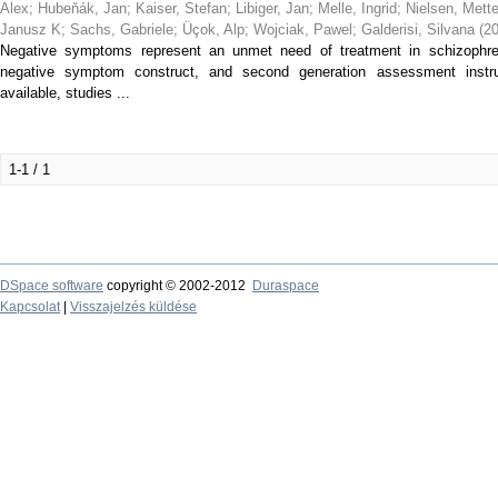
Alex
;
Hubeňák, Jan
;
Kaiser, Stefan
;
Libiger, Jan
;
Melle, Ingrid
;
Nielsen, Mett
Janusz K
;
Sachs, Gabriele
;
Üçok, Alp
;
Wojciak, Pawel
;
Galderisi, Silvana
(
2
Negative symptoms represent an unmet need of treatment in schizophre
negative symptom construct, and second generation assessment instru
available, studies ...
1-1 / 1
DSpace software
copyright © 2002-2012
Duraspace
Kapcsolat
|
Visszajelzés küldése