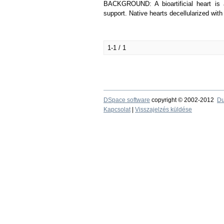
BACKGROUND: A bioartificial heart is a 
support. Native hearts decellularized with
1-1 / 1
DSpace software
copyright © 2002-2012
Du
Kapcsolat
|
Visszajelzés küldése