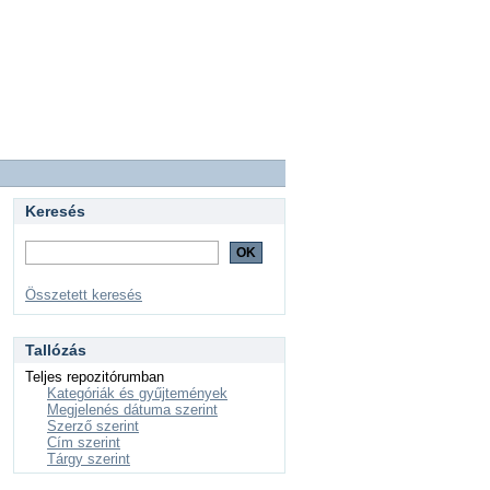
Keresés
Összetett keresés
Tallózás
Teljes repozitórumban
Kategóriák és gyűjtemények
Megjelenés dátuma szerint
Szerző szerint
Cím szerint
Tárgy szerint