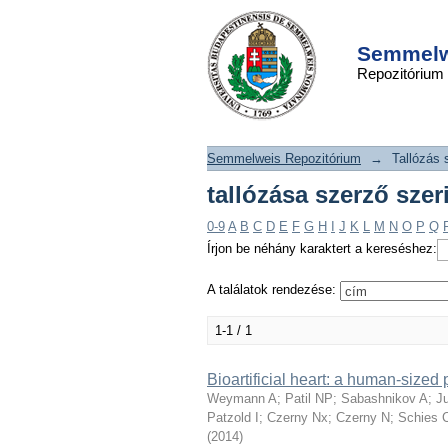
tallózása szerző sze
DSpace/Manakin Repository
A"
Semmelwe
Repozitórium
Semmelweis Repozitórium
→
Tallózás 
tallózása szerző sze
0-9
A
B
C
D
E
F
G
H
I
J
K
L
M
N
O
P
Q
Írjon be néhány karaktert a kereséshez:
A találatok rendezése:
1-1 / 1
Bioartificial heart: a human-size
Weymann A
;
Patil NP
;
Sabashnikov A
;
J
Patzold I
;
Czerny Nx
;
Czerny N
;
Schies 
(
2014
)