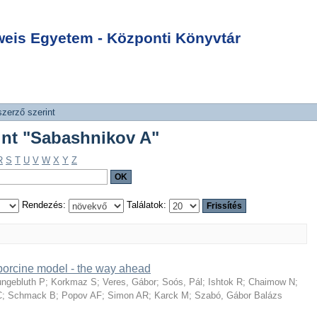
rint "Sabashnikov
Login
is Egyetem - Központi Könyvtár
szerző szerint
rint "Sabashnikov A"
R
S
T
U
V
W
X
Y
Z
Rendezés:
Találatok:
d porcine model - the way ahead
ungebluth P
;
Korkmaz S
;
Veres, Gábor
;
Soós, Pál
;
Ishtok R
;
Chaimow N
;
C
;
Schmack B
;
Popov AF
;
Simon AR
;
Karck M
;
Szabó, Gábor Balázs