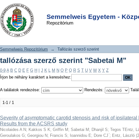
tallózása szerző szerint "Sabetai M"
DSpace/Manakin Repository
Login
Semmelweis Egyetem - Közpo
Repozitórium
Semmelweis Repozitórium
→
Tallózás szerző szerint
tallózása szerző szerint "Sabetai M"
0-9
A
B
C
D
E
F
G
H
I
J
K
L
M
N
O
P
Q
R
S
T
U
V
W
X
Y
Z
Írjon be néhány karaktert a kereséshez:
A találatok rendezése:
Rendezés:
Talál
1-1 / 1
Severity of asymptomatic carotid stenosis and risk of ipsilatera
Results from the ACSRS study
Nicolaides A N
;
Kakkos S K
;
Griffin M
;
Sabetai M
;
Dhanjil S
;
Tegos TEntz, L
Geroulakos G
;
Georgiou N
;
Francis S
;
Ioannidou E
;
Dore CJ ́
;
Entz, László
(