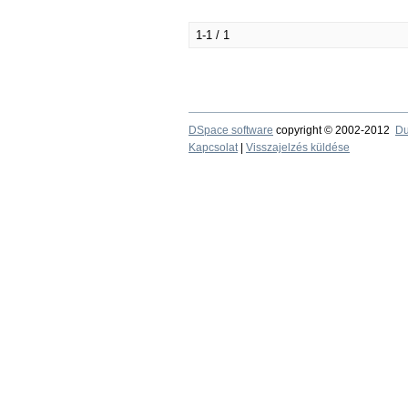
1-1 / 1
DSpace software
copyright © 2002-2012
Du
Kapcsolat
|
Visszajelzés küldése