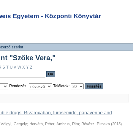
int "Szőke Vera,"
Login
is Egyetem - Központi Könyvtár
szerző szerint
int "Szőke Vera,"
R
S
T
U
V
W
X
Y
Z
Rendezés:
Találatok:
soluble drugs: Rivaroxaban, furosemide, papaverine and
;
Völgyi, Gergely
;
Horváth, Péter
;
Ambrus, Rita
;
Révész, Piroska
(
2013
)