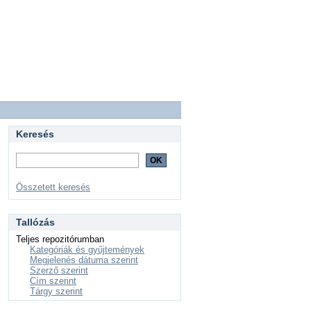
Keresés
Összetett keresés
Tallózás
Teljes repozitórumban
Kategóriák és gyűjtemények
Megjelenés dátuma szerint
Szerző szerint
Cím szerint
Tárgy szerint