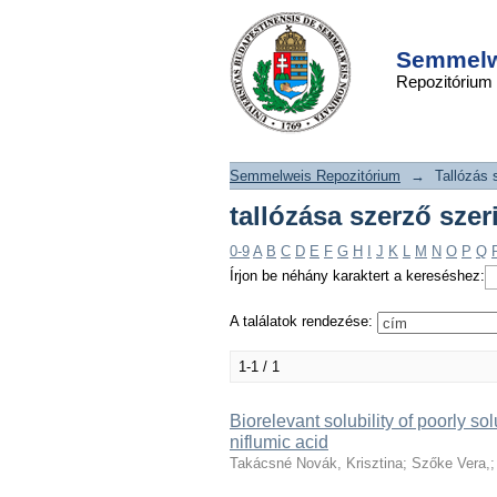
tallózása szerző szer
DSpace/Manakin Repository
Semmelwe
Repozitórium
Semmelweis Repozitórium
→
Tallózás 
tallózása szerző szer
0-9
A
B
C
D
E
F
G
H
I
J
K
L
M
N
O
P
Q
Írjon be néhány karaktert a kereséshez:
A találatok rendezése:
1-1 / 1
Biorelevant solubility of poorly 
niflumic acid
Takácsné Novák, Krisztina
;
Szőke Vera,