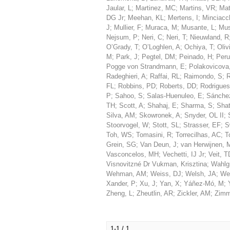
Jaular, L
;
Martinez, MC
;
Martins, VR
;
Mat
DG Jr
;
Meehan, KL
;
Mertens, I
;
Minciacc
J
;
Mullier, F
;
Muraca, M
;
Musante, L
;
Mus
Nejsum, P
;
Neri, C
;
Neri, T
;
Nieuwland, R
O’Grady, T
;
O’Loghlen, A
;
Ochiya, T
;
Oliv
M
;
Park, J
;
Pegtel, DM
;
Peinado, H
;
Peru
Pogge von Strandmann, E
;
Polakovicova,
Radeghieri, A
;
Raffai, RL
;
Raimondo, S
;
R
FL
;
Robbins, PD
;
Roberts, DD
;
Rodrigue
P
;
Sahoo, S
;
Salas-Huenuleo, E
;
Sánche
TH
;
Scott, A
;
Shahaj, E
;
Sharma, S
;
Sha
Silva, AM
;
Skowronek, A
;
Snyder, OL II
;
Stoorvogel, W
;
Stott, SL
;
Strasser, EF
;
S
Toh, WS
;
Tomasini, R
;
Torrecilhas, AC
;
T
Grein, SG
;
Van Deun, J
;
van Herwijnen,
Vasconcelos, MH
;
Vechetti, IJ Jr
;
Veit, T
Visnovitzné Dr Vukman, Krisztina
;
Wahlg
Wehman, AM
;
Weiss, DJ
;
Welsh, JA
;
We
Xander, P
;
Xu, J
;
Yan, X
;
Yáñez-Mó, M
;
Zheng, L
;
Zheutlin, AR
;
Zickler, AM
;
Zimm
1-1 / 1