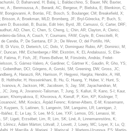
achurski, D
;
Baharvand, H
;
Balaj, L
;
Baldacchino, S
;
Bauer, NN
;
Baxter,
ec, A.
;
Benmoussa, A.
;
Berardi, AC
;
Bergese, P
;
Bielska, E
;
Blenkiron, C
;
 W
;
Bongiovanni, A
;
Borràs, FE
;
Bosch, S
;
Boulanger, CM
;
Breakefield, X
;
;
Brisson, A
;
Broekman, MLD
;
Bromberg, JF
;
Bryl-Górecka, P
;
Buch, S
;
ann D
;
Bussolati, B
;
Buzás, Edit Irén
;
Byrd, JB
;
Camussi, G
;
Carter, DRF
;
audhuri, AD
;
Chen, C
;
Chen, S
;
Cheng, L
;
Chin, AR
;
Clayton, A
;
Clerici,
rdeiro-da-Silva, A
;
Couch, Y
;
Coumans, FAW
;
Coyle, B
;
Crescitelli, R
;
;
de Candia, P
;
De Santana, EF Jr.
;
De Wever, O
;
del Portillo, HA
;
 B
;
Di Vizio, D
;
Dieterich, LC
;
Dolo, V
;
Dominguez Rubio, AP
;
Dominici, M
;
V
;
Duncan, HM
;
Eichenberge,r RM
;
Ekström, K
;
EL Andaloussi, S
;
Elie-
M
;
Fatima, F
;
Fish, JE
;
Flores-Bellver, M
;
Försönits, András
;
Frelet-
ielsson, S
;
Gámez-Valero, A
;
Gardiner, C
;
Gärtner K.
;
Gaudin, R
;
Gho, YS
;
I
;
Goberdhan, DCI
;
Görgens, A
;
Gorski, SM
;
Greening, DW
;
Gross, JC
;
ndberg, A
;
Haraszti, RA
;
Harrison, P
;
Hegyesi, Hargita
;
Hendrix, A
;
Hill,
, B
;
Holthofer, H
;
Hosseinkhani, B
;
Hu, G
;
Huang, Y
;
Huber, V
;
Hunt, S
;
;
Ivanova, A
;
Jackson, HK
;
Jacobsen, S
;
Jay, SM
;
Jayachandran, M
;
, JC
;
Jong, A
;
Jovanovic-Talisman, T
;
Jung, S
;
Kalluri, R
;
Kano, S-I
;
Kaur,
laram
;
Khomyakova, E
;
Khvorova, A
;
Kierulf, P
;
Kim, KP
;
Kislinger, T
;
Kosanović, MM
;
Kovács, Árpád.Ferenc
;
Krämer-Albers, E-M
;
Krasemann,
D
;
Kuypers, S
;
Laitinen, S
;
Langevin, SM
;
Languino, LR
;
Lannigan, J
;
-Ibáñez, E
;
Le Lay, S
;
Lee, M-S
;
Lee, YXF
;
Lemos, DS
;
Lenassi, M
;
s, SF
;
Ligeti, Erzsébet
;
Lim, R
;
Lim, SK
;
Linē, A
;
Linnemannstöns, K
;
J
;
Lőrincz, Ádám Márton
;
Lötvall, J
;
Lovett, J
;
Lowry, MC
;
Loyer, X
;
Lu, Q
;
Malhi, H
;
Marcilla, A
;
Mariani, J
;
Mariscal, J
;
Martens-Uzunova, ES
;
Martin-