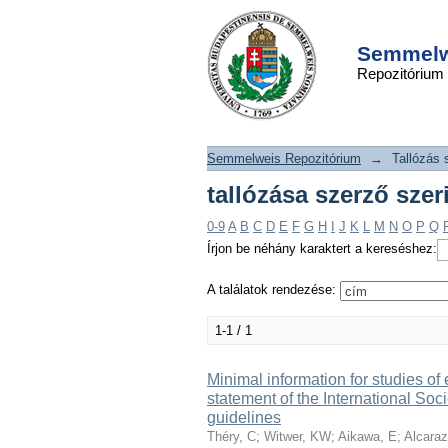
tallózása szerző szer
DSpace/Manakin Repository
Semmelwe
Repozitórium
Semmelweis Repozitórium
→
Tallózás 
tallózása szerző szer
0-9
A
B
C
D
E
F
G
H
I
J
K
L
M
N
O
P
Q
Írjon be néhány karaktert a kereséshez:
A találatok rendezése:
1-1 / 1
Minimal information for studies of
statement of the International Soc
guidelines
Théry, C
;
Witwer, KW
;
Aikawa, E
;
Alcara