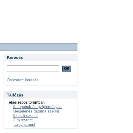
Keresés
Összetett keresés
Tallózás
Teljes repozitórumban
Kategóriák és gyűjtemények
Megjelenés dátuma szerint
Szerző szerint
Cím szerint
Tárgy szerint