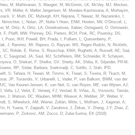
hieu, M
;
Mathivanan, S
;
Maugeri, M
;
McGinnis, LK
;
McVey, MJ
;
Meckes,
hi, VR
;
Möller, A
;
Møller Jørgensen, M
;
Morales-Kastresana, A
;
Morhayim,
sack, V
;
Muth, DC
;
Myburgh, KH
;
Najrana, T
;
Nawaz, M
;
Nazarenko, I
;
;
Nimrichter, L
;
Nolan, JP
;
Nolte-’t Hoen, ENM
;
Hooten, NN
;
O’Driscoll, L
;
ier, M
;
Ortiz, A
;
Ortiz, LA
;
Osteikoetxea, Xabier
;
Ostegaard, O
;
Ostrowski,
t, F
;
Pfaffl, MW
;
Phinney, DG
;
Pieters, BCH
;
Pink, RC
;
Pisetsky, DS
;
 I
;
Poon, IKH
;
Powell, BH
;
Prada, I
;
Pulliam, L
;
Quesenberry, P
;
ak, J
;
Ramirez, MI
;
Raposo, G
;
Rayyan, MS
;
Regev-Rudzki, N
;
Ricklefs,
s, SC
;
Rohde, E
;
Rome, S
;
Rouschop, KMA
;
Rughetti, A
;
Russell, AE
;
Saá,
z, C
;
Saugstad, JA
;
Saul, MJ
;
Schiffelers, RM
;
Schneider, R
;
Schøyen,
tnyeva, O
;
Shekari, F
;
Shelke, GV
;
Shetty, AK
;
Shiba, K
;
Siljander, PR-M
;
Soares, RP
;
Sódar, Barbara
;
Soekmadji, C
;
Sotillo, J
;
Stah, lPD
;
wift, S
;
Tahara, H
;
Tewari, M
;
Timms, K
;
Tiwari, S
;
Tixeira, R
;
Tkach, M
;
osar, JP
;
Toxavidis, V
;
Urbanelli, L
;
Vader, P
;
van Balkom, BWM
;
van der
 MJC
;
Van Keuren-Jensen, K
;
van Niel, G
;
van Royen, ME
;
van Wijnen, AJ
;
D
;
Vella, LJ
;
Velot, É
;
Verweij, FJ
;
Vestad, B
;
Viñas, JL
;
Visnovitz, Tamás
;
ren, J
;
Watson, DC
;
Wauben, MHM
;
Weaver, A
;
Webber, JP
;
Weber, V
;
ndt, S
;
Wheelock, AM
;
Wiener, Zoltán
;
Witte, L
;
Wolfram, J
;
Xagorari, A
;
Yin, H
;
Yuana, Y
;
Zappulli, V
;
Zarubova, J
;
Žėkas, V
;
Zhang, J-Y
;
Zhao, Z
;
ermann, P
;
Zivkovic, AM
;
Zocco, D
;
Zuba-Surma, EK
(
2018
)