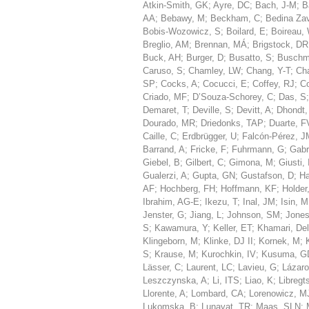
Atkin-Smith, GK
;
Ayre, DC
;
Bach, J-M
;
B
AA
;
Bebawy, M
;
Beckham, C
;
Bedina Zav
Bobis-Wozowicz, S
;
Boilard, E
;
Boireau,
Breglio, AM
;
Brennan, MÁ
;
Brigstock, DR
Buck, AH
;
Burger, D
;
Busatto, S
;
Buschm
Caruso, S
;
Chamley, LW
;
Chang, Y-T
;
Ch
SP
;
Cocks, A
;
Cocucci, E
;
Coffey, RJ
;
Co
Criado, MF
;
D’Souza-Schorey, C
;
Das, S
Demaret, T
;
Deville, S
;
Devitt, A
;
Dhondt,
Dourado, MR
;
Driedonks, TAP
;
Duarte, F
Caille, C
;
Erdbrügger, U
;
Falcón-Pérez, J
Barrand, A
;
Fricke, F
;
Fuhrmann, G
;
Gabr
Giebel, B
;
Gilbert, C
;
Gimona, M
;
Giusti, 
Gualerzi, A
;
Gupta, GN
;
Gustafson, D
;
Ha
AF
;
Hochberg, FH
;
Hoffmann, KF
;
Holder
Ibrahim, AG-E
;
Ikezu, T
;
Inal, JM
;
Isin, M
Jenster, G
;
Jiang, L
;
Johnson, SM
;
Jones
S
;
Kawamura, Y
;
Keller, ET
;
Khamari, De
Klingeborn, M
;
Klinke, DJ II
;
Kornek, M
;
S
;
Krause, M
;
Kurochkin, IV
;
Kusuma, G
Lässer, C
;
Laurent, LC
;
Lavieu, G
;
Lázaro
Leszczynska, A
;
Li, ITS
;
Liao, K
;
Libregt
Llorente, A
;
Lombard, CA
;
Lorenowicz, M
Lukomska, B
;
Lunavat, TR
;
Maas, SLN
;