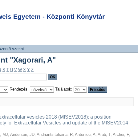
int "Xagorari, A"
Login
is Egyetem - Központi Könyvtár
szerző szerint
int "Xagorari, A"
R
S
T
U
V
W
X
Y
Z
Rendezés:
Találatok:
 extracellular vesicles 2018 (MISEV2018): a position
iety for Extracellular Vesicles and update of the MISEV2014
z, MJ
;
Anderson, JD
;
Andriantsitohaina, R
;
Antoniou, A
;
Arab, T
;
Archer, F
;