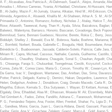
A. F.
;
Alcasabas, Ana Patricia A.
;
Al-Dahmash, Saad A.
;
Alejos, Amanda
;
Ale
Amadou I.
;
Alfonso Carreras, Yvania
;
Al-Haddad, Christiane
;
Al-Hussaini, Ha
B.
;
Al-Jadiry, Mazin F.
;
Al-Jumaly, Usama
;
Alkatan, Hind M.
;
All-Eriksson, Ch
Almeida, Argentino A.
;
Alsawidi, Khalifa M.
;
Al-Shaheen, Athar A. S. M.
;
Al-S
Primawita O.
;
Antonino, Romanzo
;
Astbury, Nicholas J.
;
Atalay, Hatice T.
;
At
Rose
;
Attaseth, Taweevat
;
Aung, Than H.
;
Ayala, Silvia
;
Baizakova, Baglan
;
Balwierz, Walentyna
;
Barranco, Honorio
;
Bascaran, Covadonga
;
Beck Popovi
Benmiloud, Sarra
;
Bennani Guebessi, Nissrine
;
Berete, Rokia C.
;
Berry, Jess
Biddulph, Shelley J.
;
Biewald, Eva M.
;
Bobrova, Nadia
;
Boehme, Marianna
;
B
C.
;
Bornfeld, Norbert
;
Bouda, Gabrielle C.
;
Bouguila, Hédi
;
Boumedane, Amar
Bénédicte G.
;
Buaboonnam, Jassada
;
Calderón-Sotelo, Patricia
;
Calle Jara, 
Miriam R.
;
Capra, Michael
;
Cassoux, Nathalie
;
Castela, Guilherme
;
Castillo, 
Guillermo L.
;
Chaudhry, Shabana
;
Chaugule, Sonal S.
;
Chauhan, Argudit
;
Cha
S.
;
Chiwanga, Faraja S.
;
Chuluunbat, Tsengelmaa
;
Cieslik, Krzysztof
;
Cockcr
Correa, Zelia M.
;
Correa Llano, Maria G.
;
Corson, Timothy W.
;
Cowan-Lyn, Kri
Da Gama, Isac V.
;
Dangboon, Wantanee
;
Das, Anirban
;
Das, Sima
;
Davanzo,
Potter, Patrick
;
Delgado, Karina Q.
;
Demirci, Hakan
;
Desjardins, Laurence
;
D
Helen
;
Dodgshun, Andrew J.
;
Donaldson, Craig
;
Donato Macedo, Carla R.
;
Dr
Magritha
;
Edison, Kemala S.
;
Eka Sutyawan, I. Wayan
;
El Kettani, Asmaa
;
E
Elgalaly, Dina
;
Elhaddad, Alaa M.
;
Elhassan, Moawia M. Ali
;
Elzembely, Mah
Ted Grimbert A.
;
Fadoo, Zehra
;
Fandiño, Adriana C.
;
Faranoush, Mohammad
P. G.
;
Fernández-Teijeiro, Ana
;
Foster, Allen
;
Frenkel, Shahar
;
Fu, Ligia D.
;
F
L.
;
Gandiwa, Moira
;
Garcia, Juan L.
;
García Aldana, David
;
Gassant, Pascale
Fariba
;
Girón, Ana V.
;
Gizachew, Zelalem
;
Goenz, Marco A.
;
Gold, Aaron S.
;