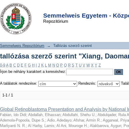
tallózása szerző szerint "Xiang,
DSpace/Manakin Repository
Login
Daoman"
Semmelweis Egyetem - Közpo
Repozitórium
Semmelweis Repozitórium
→
Tallózás szerző szerint
tallózása szerző szerint "Xiang, Daoma
0-9
A
B
C
D
E
F
G
H
I
J
K
L
M
N
O
P
Q
R
S
T
U
V
W
X
Y
Z
Írjon be néhány karaktert a kereséshez:
A találatok rendezése:
Rendezés:
Talál
1-1 / 1
Global Retinoblastoma Presentation and Analysis by National 
Fabian, Ido Didi
;
Abdallah, Elhassan
;
Abdullahi, Shehu U.
;
Abdulqader, Rula A
Ademola-Popoola, Dupe S.
;
Adio, Adedayo
;
Afshar, Armin R.
;
Aggarwal, Priy
Marliyanti N. R.
;
Al Harby, Lamis
;
Al Ani, Mouroge H.
;
Alakbarova, Aygun
;
Por