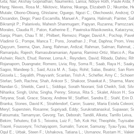
Gita
;
Nair, Akshay Gopinathan
;
Naumenko, Larisa
;
Ndoye Roth, Paule Aïda
;
Hang
;
Nieves, Rosa M.
;
Nikitovic, Marina
;
Nkanga, Elizabeth D.
;
Nkumbe, H
Mutale
;
Obono-Obiang, Ghislaine
;
Oguego, Ngozi C.
;
Olechowski, Andrzej
;
O
Ossandon, Diego
;
Paez-Escamilla, Manuel A.
;
Pagarra, Halimah
;
Painter, Sal
Bikramjit P.
;
Palanivelu, Mahesh Shanmugam
;
Papyan, Ruzanna
;
Parrozzani
Morales, Claudia R.
;
Paton, Katherine E.
;
Pawinska-Wasikowska, Katarzyna
Sanja
;
Pham, Chau T. M.
;
Philbert, Remezo
;
Plager, David A.
;
Pochop, Pave
Vladimir G.
;
Pompe, Manca T.
;
Pons, Jonathan J.
;
Prat, Daphna
;
Prom, Vire
Qayyum, Seema
;
Qian, Jiang
;
Rahman, Ardizal
;
Rahman, Salman
;
Rahmat, 
Ramanjulu, Rajesh
;
Ramasubramanian, Aparna
;
Ramirez-Ortiz, Marco A.
;
Rao
Ashwin
;
Reich, Ehud
;
Renner, Lorna A.
;
Reynders, David
;
Ribadu, Dahiru
;
Ri
Rojanaporn, Duangnate
;
Romero, Livia
;
Roy, Soma R.
;
Saab, Raya H.
;
Saaky
Sagoo, Mandeep S.
;
Said, Azza M. A.
;
Saiju, Rohit
;
Salas, Beatriz
;
San Rom
Gissela L.
;
Sayalith, Phayvanh
;
Scanlan, Trish A.
;
Schefler, Amy C.
;
Schoem
Stefan
;
Seth, Rachna
;
Shah, Ankoor S.
;
Shakoor, Shawkat A.
;
Sharma, Mano
Nandan G.
;
Shields, Carol L.
;
Siddiqui, Sorath Noorani
;
Sidi Cheikh, Sidi
;
Sil
Niharika
;
Singh, Usha
;
Singha, Penny
;
Sitorus, Rita S.
;
Skalet, Alison H.
;
Soe
Tetyana
;
Ssali, Grace
;
Stacey, Andrew W.
;
Staffieri, Sandra E.
;
Stahl, Erin D.
Branka
;
Stones, David K.
;
Strahlendorf, Caron
;
Suarez, Maria Estela Coleoni
Meryl
;
Superstein, Rosanne
;
Supriyadi, Eddy
;
Surukrattanaskul, Supawan
;
S
Fatoumata
;
Tamamyan, Gevorg
;
Tan, Deborah
;
Tandili, Alketa
;
Tarrillo Leiva
Bekim
;
Tehuteru, Edi S.
;
Teixeira, Luiz F.
;
Teh, Kok Hoi
;
Theophile, Tuyisabe
Traoré, Fousseyni
;
Trichaiyaporn, Sumalin
;
Tuncer, Samuray
;
Tyau-Tyau, Ha
Ogul E.
;
Urbak, Steen F.
;
Ushakova, Tatiana L.
;
Usmanov, Rustam H.
;
Valei