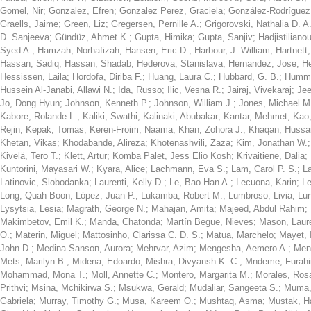
Gomel, Nir
;
Gonzalez, Efren
;
Gonzalez Perez, Graciela
;
González-Rodríguez,
Graells, Jaime
;
Green, Liz
;
Gregersen, Pernille A.
;
Grigorovski, Nathalia D. A
D. Sanjeeva
;
Gündüz, Ahmet K.
;
Gupta, Himika
;
Gupta, Sanjiv
;
Hadjistiliano
Syed A.
;
Hamzah, Norhafizah
;
Hansen, Eric D.
;
Harbour, J. William
;
Hartnett
Hassan, Sadiq
;
Hassan, Shadab
;
Hederova, Stanislava
;
Hernandez, Jose
;
He
Hessissen, Laila
;
Hordofa, Diriba F.
;
Huang, Laura C.
;
Hubbard, G. B.
;
Humml
Hussein Al-Janabi, Allawi N.
;
Ida, Russo
;
Ilic, Vesna R.
;
Jairaj, Vivekaraj
;
Jee
Jo, Dong Hyun
;
Johnson, Kenneth P.
;
Johnson, William J.
;
Jones, Michael M
Kabore, Rolande L.
;
Kaliki, Swathi
;
Kalinaki, Abubakar
;
Kantar, Mehmet
;
Kao,
Rejin
;
Kepak, Tomas
;
Keren-Froim, Naama
;
Khan, Zohora J.
;
Khaqan, Hussai
Khetan, Vikas
;
Khodabande, Alireza
;
Khotenashvili, Zaza
;
Kim, Jonathan W.
Kivelä, Tero T.
;
Klett, Artur
;
Komba Palet, Jess Elio Kosh
;
Krivaitiene, Dalia
;
Kuntorini, Mayasari W.
;
Kyara, Alice
;
Lachmann, Eva S.
;
Lam, Carol P. S.
;
L
Latinovic, Slobodanka
;
Laurenti, Kelly D.
;
Le, Bao Han A.
;
Lecuona, Karin
;
Le
Long, Quah Boon
;
López, Juan P.
;
Lukamba, Robert M.
;
Lumbroso, Livia
;
Lu
Lysytsia, Lesia
;
Magrath, George N.
;
Mahajan, Amita
;
Majeed, Abdul Rahim
;
Makimbetov, Emil K.
;
Manda, Chatonda
;
Martín Begue, Nieves
;
Mason, Laur
O.
;
Materin, Miguel
;
Mattosinho, Clarissa C. D. S.
;
Matua, Marchelo
;
Mayet, 
John D.
;
Medina-Sanson, Aurora
;
Mehrvar, Azim
;
Mengesha, Aemero A.
;
Men
Mets, Marilyn B.
;
Midena, Edoardo
;
Mishra, Divyansh K. C.
;
Mndeme, Furahi
Mohammad, Mona T.
;
Moll, Annette C.
;
Montero, Margarita M.
;
Morales, Ros
Prithvi
;
Msina, Mchikirwa S.
;
Msukwa, Gerald
;
Mudaliar, Sangeeta S.
;
Muma,
Gabriela
;
Murray, Timothy G.
;
Musa, Kareem O.
;
Mushtaq, Asma
;
Mustak, 