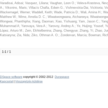
Varadisai, Adisai
;
Vasquez, Liliana
;
Vaughan, Leon O.
;
Veleva-Krasteva, Nev
A.
;
Viksnins, Maris
;
Villacís Chafla, Edwin G.
;
Vishnevskia-Dai, Vicktoria
;
Vo
Wackernagel, Werner
;
Waddell, Keith
;
Wade, Patricia D.
;
Wali, Amina H.
;
Wan
Matthew W.
;
Wime, Amelia D. C.
;
Wiwatwongwana, Atchareeya
;
Wiwatwongw
Wongwai, Phanthipha
;
Xiang, Daoman
;
Xiao, Yishuang
;
Yam, Jason C.
;
Yang
Muhammad A
;
Yarovaya, Vera A.
;
Yarovoy, Andrey A.
;
Ye, Huijing
;
Yousef, Y
López, Arturo M.
;
Zein, Ekhtelbenina
;
Zhang, Chengyue
;
Zhang, Yi
;
Zhao, Ju
Katsiaryna
;
Zia, Nida
;
Ziko, Othman A. O.
;
Zondervan, Marcia
;
Bowman, Ric
1-1 / 1
DSpace software
copyright © 2002-2012
Duraspace
Kapcsolat
|
Visszajelzés küldése