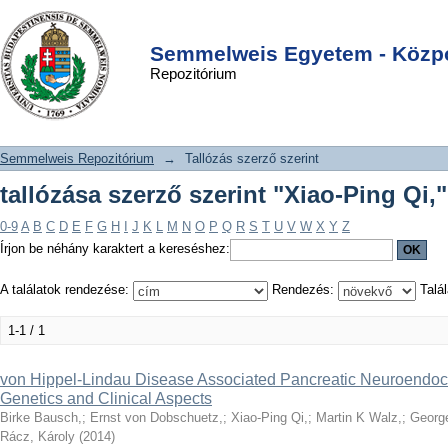
tallózása szerző szerint "Xiao-Ping
DSpace/Manakin Repository
Login
Qi,"
Semmelweis Egyetem - Közpo
Repozitórium
Semmelweis Repozitórium
→
Tallózás szerző szerint
tallózása szerző szerint "Xiao-Ping Qi,"
0-9
A
B
C
D
E
F
G
H
I
J
K
L
M
N
O
P
Q
R
S
T
U
V
W
X
Y
Z
Írjon be néhány karaktert a kereséshez:
A találatok rendezése:
Rendezés:
Talál
1-1 / 1
von Hippel-Lindau Disease Associated Pancreatic Neuroendoc
Genetics and Clinical Aspects
Birke Bausch,
;
Ernst von Dobschuetz,
;
Xiao-Ping Qi,
;
Martin K Walz,
;
Georg
Rácz, Károly
(
2014
)