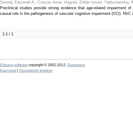
Sorond, Farzaneh A.
;
Csiszar, Anna
;
Ungvári, Zoltán István
;
Yabluchanskiy, A
Preclinical studies provide strong evidence that age-related impairment o
causal role in the pathogenesis of vascular cognitive impairment (VCI). NVC 
1-1 / 1
DSpace software
copyright © 2002-2012
Duraspace
Kapcsolat
|
Visszajelzés küldése