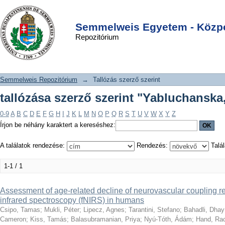
tallózása szerző szerint
DSpace/Manakin Repository
Login
"Yabluchanska, Valeriya"
Semmelweis Egyetem - Közpo
Repozitórium
Semmelweis Repozitórium
→
Tallózás szerző szerint
tallózása szerző szerint "Yabluchanska,
0-9
A
B
C
D
E
F
G
H
I
J
K
L
M
N
O
P
Q
R
S
T
U
V
W
X
Y
Z
Írjon be néhány karaktert a kereséshez:
A találatok rendezése:
Rendezés:
Talál
1-1 / 1
Assessment of age-related decline of neurovascular coupling r
infrared spectroscopy (fNIRS) in humans
Csipo, Tamas
;
Mukli, Péter
;
Lipecz, Agnes
;
Tarantini, Stefano
;
Bahadli, Dhay
Cameron
;
Kiss, Tamás
;
Balasubramanian, Priya
;
Nyú-Tóth, Ádám
;
Hand, Rac