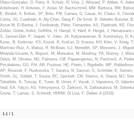
Olaso-Gonzalez, G
;
Petry, A
;
Schulz, R
;
Vina, J
;
Winyard, P
;
Abbas, K
;
Ade
Antelmann, H
;
Antunes, F
;
Aslan, M
;
Bachschmid, MM
;
Barbosa, RM
;
Belou
E
;
Bindoli, A
;
Bottari, SP
;
Brito, PM
;
Carrara, G
;
Casas, AI
;
Chatzi, A
;
Chondr
Costa, JG
;
Cuadrado, A
;
My-Chan, Dang P
;
De Smet, B
;
Debelec-Butuner, B
Assar M
;
El-Benna, J
;
Ferdinandy, Péter
;
Fernandes, AS
;
Fladmark, KE
;
För
Zoltán
;
Görbe, Anikó
;
Griffiths, H
;
Hampl, V
;
Hanf, A
;
Herget, J
;
Hernansanz-
S
;
Jansen-Dürr, P
;
Jaquet, V
;
Joles, JA
;
Kalyanaraman, B
;
Kaminskyy, D
;
Ka
Korac, B
;
Korkmaz, KS
;
Koziel, R
;
Kračun, D
;
Krause, KH
;
Křen, V
;
Krieg, T
Martínez-Ruiz, A
;
Matsui, R
;
McBean, GJ
;
Meredith, SP
;
Messens, J
;
Miguel
Miranda-Vizuete, A
;
Mojović, M
;
Monsalve, M
;
Mouthuy, PA
;
Mulvey, J
;
Münz
Oelze, M
;
Oliveira, NG
;
Palmeira, CM
;
Papaevgeniou, N
;
Pavićević, A
;
Pedre
Pircalabioru, GG
;
Pitt, AR
;
Poulsen, HE
;
Prieto, I
;
Rigobello, MP
;
Robledinos
AP
;
Rousset, F
;
Ruskovska, T
;
Saraiva, N
;
Sasson, S
;
Schröder, K
;
Semen,
Smith, GL
;
Soldati, T
;
Sousa, BC
;
Spickett, CM
;
Stancic, A
;
Stasia, MJ
;
Stei
Tokatlidis, K
;
Tuncay, E
;
Turan, B
;
Ursini, F
;
Vacek, J
;
Vajnerova, O
;
Valento
Veal, EA
;
Yalçın, AS
;
Yelisyeyeva, O
;
Žarković, N
;
Zatloukalová, M
;
Zielonka
Grune, T
;
Lamas, S
;
Schmidt, HHHW
;
Di Lisa, F
;
Daiber, A
(
2018
)
1-1 / 1