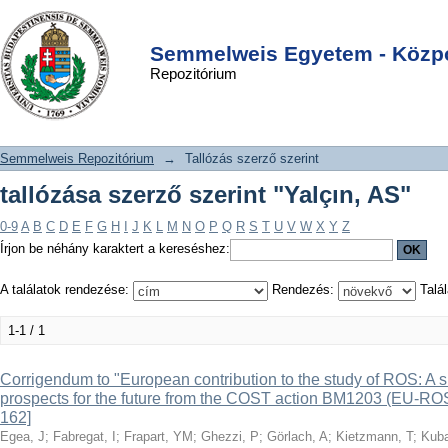
tallózása szerző szerint "Yalçın, AS"
DSpace/Manakin Repository
Login
Semmelweis Egyetem - Közpo
Repozitórium
Semmelweis Repozitórium
→
Tallózás szerző szerint
tallózása szerző szerint "Yalçın, AS"
0-9
A
B
C
D
E
F
G
H
I
J
K
L
M
N
O
P
Q
R
S
T
U
V
W
X
Y
Z
Írjon be néhány karaktert a kereséshez:
A találatok rendezése:
Rendezés:
Talál
1-1 / 1
Corrigendum to "European contribution to the study of ROS: A 
prospects for the future from the COST action BM1203 (EU-ROS
162]
Egea, J
;
Fabregat, I
;
Frapart, YM
;
Ghezzi, P
;
Görlach, A
;
Kietzmann, T
;
Kuba