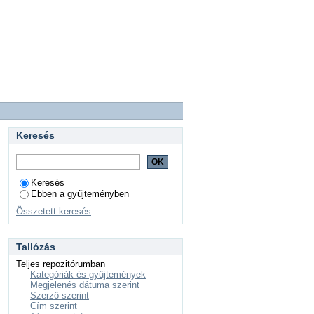
Keresés
Keresés
Ebben a gyűjteményben
Összetett keresés
Tallózás
Teljes repozitórumban
Kategóriák és gyűjtemények
Megjelenés dátuma szerint
Szerző szerint
Cím szerint