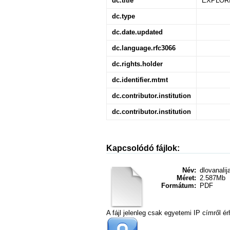
dc.title
EXPLOR
dc.type
dc.date.updated
dc.language.rfc3066
dc.rights.holder
dc.identifier.mtmt
dc.contributor.institution
dc.contributor.institution
Kapcsolódó fájlok:
Név:
dlovanalija
Méret:
2.587Mb
Formátum:
PDF
A fájl jelenleg csak egyetemi IP címről ér