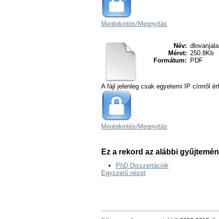
Megtekintés/
Megnyitás
Név:
dlovanjalal
Méret:
250.8Kb
Formátum:
PDF
A fájl jelenleg csak egyetemi IP címről ér
Megtekintés/
Megnyitás
Ez a rekord az alábbi gyűjtemé
PhD Disszertációk
Egyszerű nézet