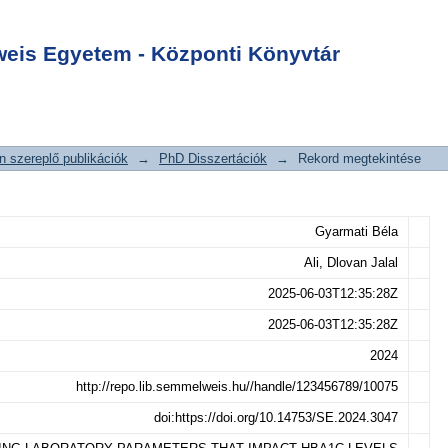
LABORATORY
Login
 IMPACT HBA1C
is Egyetem - Központi Könyvtár
 szereplő publikációk
→
PhD Disszertációk
→
Rekord megtekintése
Gyarmati Béla
Ali, Dlovan Jalal
2025-06-03T12:35:28Z
2025-06-03T12:35:28Z
2024
http://repo.lib.semmelweis.hu//handle/123456789/10075
doi:https://doi.org/10.14753/SE.2024.3047