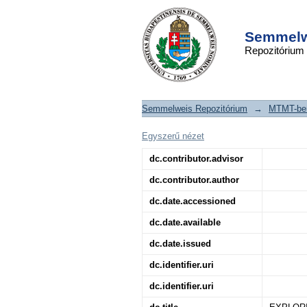
EXPLORING 
DSpace/Manakin Repository
PARAMETERS THAT
Semmelwe
Repozitórium
LEVELS
Semmelweis Repozitórium
→
MTMT-ben
Egyszerű nézet
dc.contributor.advisor
dc.contributor.author
dc.date.accessioned
dc.date.available
dc.date.issued
dc.identifier.uri
dc.identifier.uri