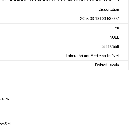
ING LABORATORY PARAMETERS THAT IMPACT HBA1C LEVELS
Dissertation
2025-03-13T09:53:09Z
en
NULL
35892668
Laboratóriumi Medicina Intézet
Doktori Iskola
lal.d- ...
hető el.