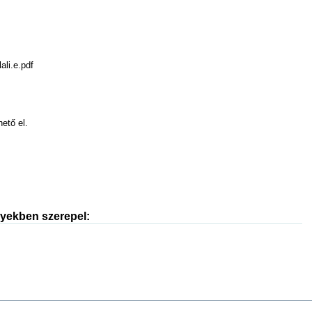
ali.e.pdf
hető el.
nyekben szerepel: