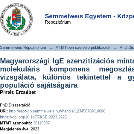
Magyarországi IgE szenzitizációs
DSpace/Manakin Repository
Login
minták specifikus IgE és molekuláris
Semmelweis Egyetem - Közpo
Repozitórium
komponens megoszlásának
retrospektív vizsgálata, különös
tekintettel a gyermek- és felnőtt
Semmelweis Repozitórium
→
MTMT-ben szereplő publikációk
→
PhD Dis
populáció sajátságaira
Magyarországi IgE szenzitizációs mint
molekuláris komponens megoszlás
vizsgálata, különös tekintettel a g
populáció sajátságaira
Pintér, Erzsébet
PhD Disszertáció
URI:
http://repo.lib.semmelweis.hu//handle/123456789/10096
https://doi.org/10.14753/SE.2023.2925
MTMT azonosító:
36115507
Megjelenés éve:
2023