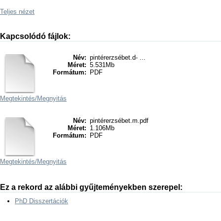
Teljes nézet
Kapcsolódó fájlok:
Név:
pintérerzsébet.d- ...
Méret:
5.531Mb
Formátum:
PDF
Megtekintés/
Megnyitás
Név:
pintérerzsébet.m.pdf
Méret:
1.106Mb
Formátum:
PDF
Megtekintés/
Megnyitás
Ez a rekord az alábbi gyűjteményekben szerepel:
PhD Disszertációk