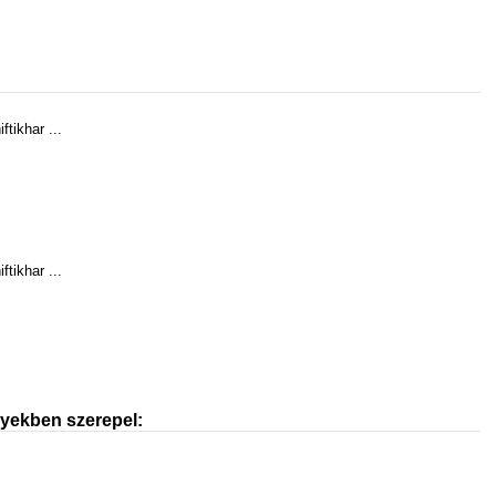
ftikhar ...
ftikhar ...
nyekben szerepel: