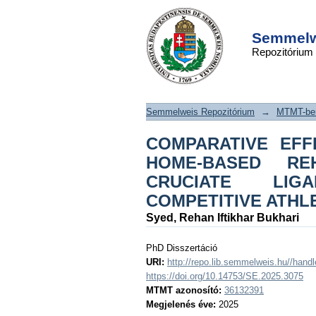
COMPARATIVE EFF
DSpace/Manakin Repository
SUPERVISED AN
Semmelwe
Repozitórium
REHABILITATION 
CRUCIATE 
RECONSTRUCTION 
Semmelweis Repozitórium
→
MTMT-ben
ATHLETES
COMPARATIVE EFF
HOME-BASED REH
CRUCIATE LIG
COMPETITIVE ATHL
Syed, Rehan Iftikhar Bukhari
PhD Disszertáció
URI:
http://repo.lib.semmelweis.hu//han
https://doi.org/10.14753/SE.2025.3075
MTMT azonosító:
36132391
Megjelenés éve:
2025