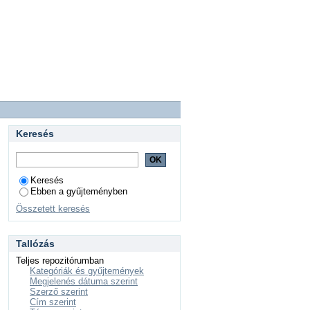
Keresés
Keresés
Ebben a gyűjteményben
Összetett keresés
Tallózás
Teljes repozitórumban
Kategóriák és gyűjtemények
Megjelenés dátuma szerint
Szerző szerint
Cím szerint