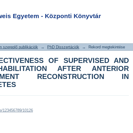
ECTIVENESS OF
Login
D HOME-BASED
is Egyetem - Központi Könyvtár
AFTER ANTERIOR
LIGAMENT
IN COMPETITIVE
 szereplő publikációk
→
PhD Disszertációk
→
Rekord megtekintése
ECTIVENESS OF SUPERVISED AND
ABILITATION AFTER ANTERIOR
AMENT RECONSTRUCTION IN
ETES
dle/123456789/10126