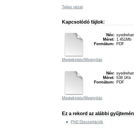
Teljes nézet
Kapcsolódó fájlok:
Név:
syedrehani
Méret:
1.451Mb
Formátum:
PDF
Megtekintés/
Megnyitás
Név:
syedrehani
Méret:
538.1Kb
Formátum:
PDF
Megtekintés/
Megnyitás
Ez a rekord az alábbi gyűjtemé
PhD Disszertációk