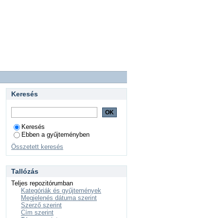
Keresés
Keresés
Ebben a gyűjteményben
Összetett keresés
Tallózás
Teljes repozitórumban
Kategóriák és gyűjtemények
Megjelenés dátuma szerint
Szerző szerint
Cím szerint