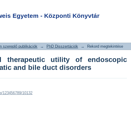
herapeutic utility
Login
ultrasound in
is Egyetem - Központi Könyvtár
duct disorders
 szereplő publikációk
→
PhD Disszertációk
→
Rekord megtekintése
 therapeutic utility of endoscopic
atic and bile duct disorders
dle/123456789/10132