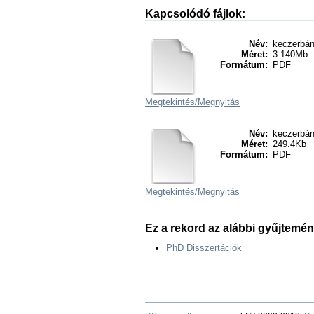
Kapcsolódó fájlok:
Név:
keczerbán
Méret:
3.140Mb
Formátum:
PDF
Megtekintés/
Megnyitás
Név:
keczerbán
Méret:
249.4Kb
Formátum:
PDF
Megtekintés/
Megnyitás
Ez a rekord az alábbi gyűjtemé
PhD Disszertációk