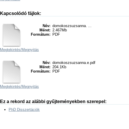
Kapcsolódó fájlok:
Név:
domokoszsuzsanna. ...
Méret:
2.467Mb
Formátum:
PDF
Megtekintés/
Megnyitás
Név:
domokoszsuzsanna.e.pdf
Méret:
204.1Kb
Formátum:
PDF
Megtekintés/
Megnyitás
Ez a rekord az alábbi gyűjteményekben szerepel:
PhD Disszertációk