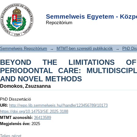
BEYOND THE LIMITATIONS OF
DSpace/Manakin Repository
Login
CONVENTIONAL PERIODONTAL
Semmelweis Egyetem - Közpo
Repozitórium
CARE: MULTIDISCIPLINARY
APPROACH AND NOVEL METHODS
Semmelweis Repozitórium
→
MTMT-ben szereplő publikációk
→
PhD Dis
BEYOND THE LIMITATIONS OF
PERIODONTAL CARE: MULTIDISCIP
AND NOVEL METHODS
Domokos, Zsuzsanna
PhD Disszertáció
URI:
http://repo.lib.semmelweis.hu//handle/123456789/10173
https://doi.org/10.14753/SE.2025.3188
MTMT azonosító:
36413589
Megjelenés éve:
2025
Teljes nézet