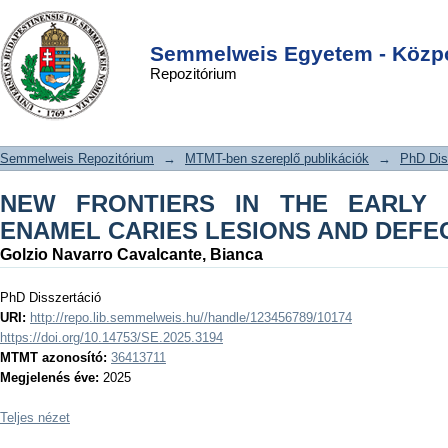
NEW FRONTIERS IN THE EARLY
DSpace/Manakin Repository
Login
MANAGEMENT OF ENAMEL CARIES
Semmelweis Egyetem - Közpo
Repozitórium
LESIONS AND DEFECTS
Semmelweis Repozitórium
→
MTMT-ben szereplő publikációk
→
PhD Dis
NEW FRONTIERS IN THE EARLY
ENAMEL CARIES LESIONS AND DEFE
Golzio Navarro Cavalcante, Bianca
PhD Disszertáció
URI:
http://repo.lib.semmelweis.hu//handle/123456789/10174
https://doi.org/10.14753/SE.2025.3194
MTMT azonosító:
36413711
Megjelenés éve:
2025
Teljes nézet