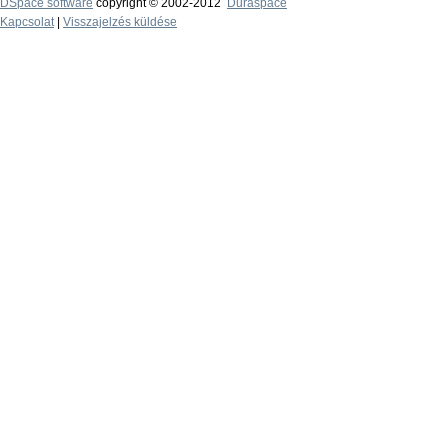
DSpace software
copyright © 2002-2012
Duraspace
Kapcsolat
|
Visszajelzés küldése