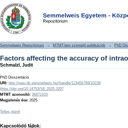
Factors affecting the accuracy of
DSpace/Manakin Repository
Login
intraoral scanners
Semmelweis Egyetem - Közpo
Repozitórium
Semmelweis Repozitórium
→
MTMT-ben szereplő publikációk
→
PhD Dis
Factors affecting the accuracy of intra
Schmalzl, Judit
PhD Disszertáció
URI:
http://repo.lib.semmelweis.hu//handle/123456789/10239
https://doi.org/10.14753/SE.2025.3207
MTMT azonosító:
36872103
Megjelenés éve:
2025
Teljes nézet
Kapcsolódó fájlok: