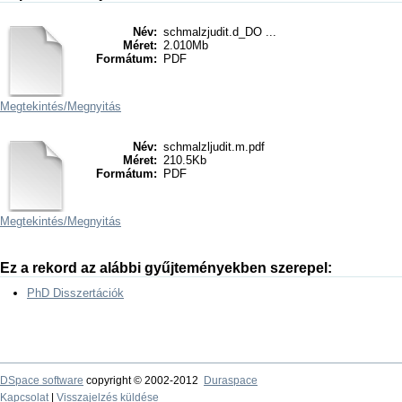
Név:
schmalzjudit.d_DO ...
Méret:
2.010Mb
Formátum:
PDF
Megtekintés/
Megnyitás
Név:
schmalzljudit.m.pdf
Méret:
210.5Kb
Formátum:
PDF
Megtekintés/
Megnyitás
Ez a rekord az alábbi gyűjteményekben szerepel:
PhD Disszertációk
DSpace software
copyright © 2002-2012
Duraspace
Kapcsolat
|
Visszajelzés küldése