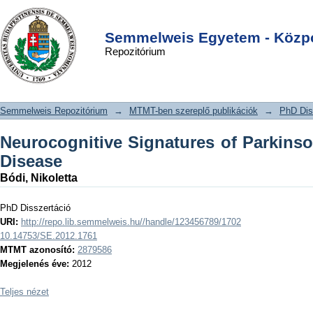
Neurocognitive Signatures of
DSpace/Manakin Repository
Login
Parkinson’s and Alzheimer’s Disease
Semmelweis Egyetem - Közpo
Repozitórium
Semmelweis Repozitórium
→
MTMT-ben szereplő publikációk
→
PhD Dis
Neurocognitive Signatures of Parkinso
Disease
Bódi, Nikoletta
PhD Disszertáció
URI:
http://repo.lib.semmelweis.hu//handle/123456789/1702
10.14753/SE.2012.1761
MTMT azonosító:
2879586
Megjelenés éve:
2012
Teljes nézet