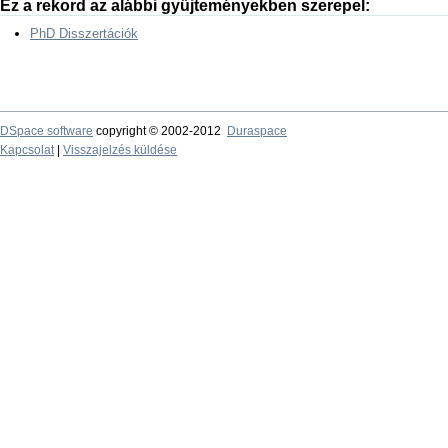
Ez a rekord az alábbi gyűjteményekben szerepel:
PhD Disszertációk
DSpace software
copyright © 2002-2012
Duraspace
Kapcsolat
|
Visszajelzés küldése