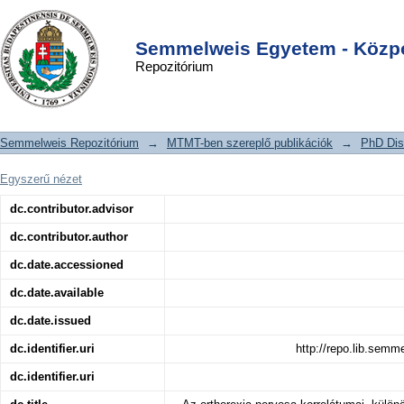
Az orthorexia nervosa korrelátumai,
DSpace/Manakin Repository
Login
különös tekintettel az evészavarokra
Semmelweis Egyetem - Közpo
Repozitórium
és a kényszeres tünetekre
Semmelweis Repozitórium
→
MTMT-ben szereplő publikációk
→
PhD Dis
Egyszerű nézet
dc.contributor.advisor
dc.contributor.author
dc.date.accessioned
dc.date.available
dc.date.issued
dc.identifier.uri
http://repo.lib.sem
dc.identifier.uri