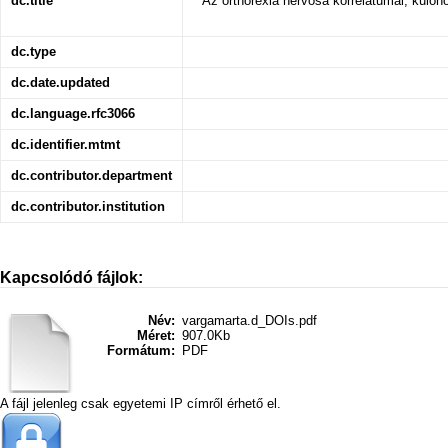
dc.title
Az orthorexia nervosa korrelátumai, külön
dc.type
dc.date.updated
dc.language.rfc3066
dc.identifier.mtmt
dc.contributor.department
dc.contributor.institution
Kapcsolódó fájlok:
Név:
vargamarta.d_DOIs.pdf
Méret:
907.0Kb
Formátum:
PDF
A fájl jelenleg csak egyetemi IP címről érhető el.