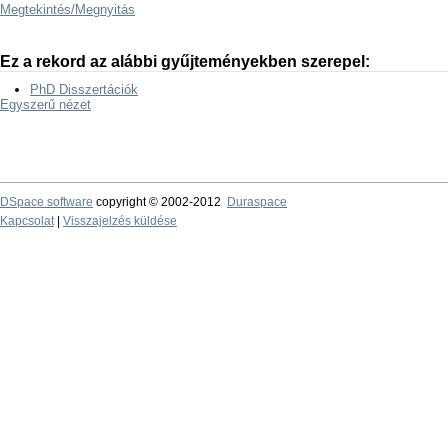
Megtekintés/
Megnyitás
Ez a rekord az alábbi gyűjteményekben szerepel:
PhD Disszertációk
Egyszerű nézet
DSpace software
copyright © 2002-2012
Duraspace
Kapcsolat
|
Visszajelzés küldése