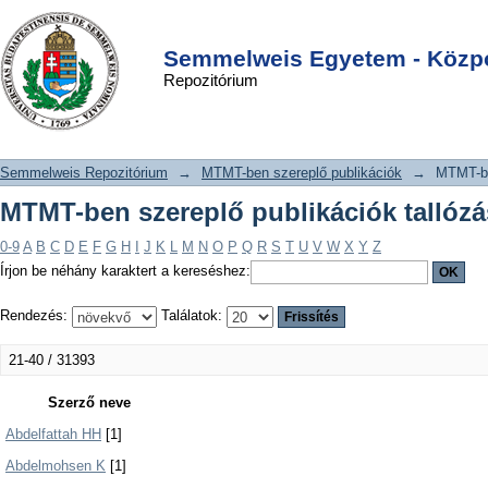
MTMT-ben szereplő publikációk
DSpace/Manakin Repository
Login
tallózása szerző szerint
Semmelweis Egyetem - Közpo
Repozitórium
Semmelweis Repozitórium
→
MTMT-ben szereplő publikációk
→
MTMT-be
MTMT-ben szereplő publikációk tallózá
0-9
A
B
C
D
E
F
G
H
I
J
K
L
M
N
O
P
Q
R
S
T
U
V
W
X
Y
Z
Írjon be néhány karaktert a kereséshez:
Rendezés:
Találatok:
21-40 / 31393
Szerző neve
Abdelfattah HH
[1]
Abdelmohsen K
[1]