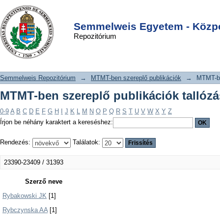
MTMT-ben szereplő publikációk
DSpace/Manakin Repository
Login
tallózása szerző szerint
Semmelweis Egyetem - Közpo
Repozitórium
Semmelweis Repozitórium
→
MTMT-ben szereplő publikációk
→
MTMT-be
MTMT-ben szereplő publikációk tallózá
0-9
A
B
C
D
E
F
G
H
I
J
K
L
M
N
O
P
Q
R
S
T
U
V
W
X
Y
Z
Írjon be néhány karaktert a kereséshez:
Rendezés:
Találatok:
23390-23409 / 31393
Szerző neve
Rybakowski JK
[1]
Rybczynska AA
[1]