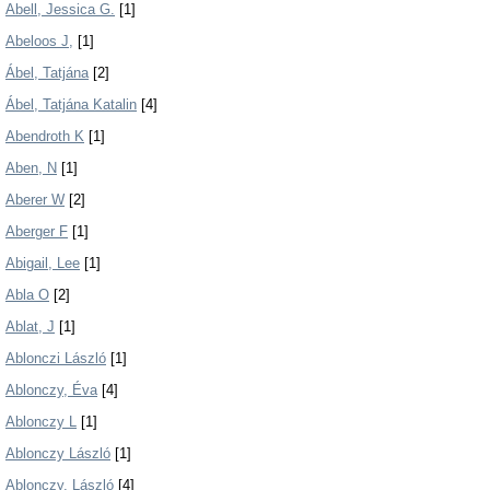
Abell, Jessica G.
[1]
Abeloos J,
[1]
Ábel, Tatjána
[2]
Ábel, Tatjána Katalin
[4]
Abendroth K
[1]
Aben, N
[1]
Aberer W
[2]
Aberger F
[1]
Abigail, Lee
[1]
Abla O
[2]
Ablat, J
[1]
Ablonczi László
[1]
Ablonczy, Éva
[4]
Ablonczy L
[1]
Ablonczy László
[1]
Ablonczy, László
[4]