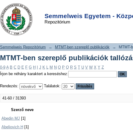
MTMT-ben szereplő publikációk
DSpace/Manakin Repository
Login
tallózása szerző szerint
Semmelweis Egyetem - Közpo
Repozitórium
Semmelweis Repozitórium
→
MTMT-ben szereplő publikációk
→
MTMT-be
MTMT-ben szereplő publikációk tallózá
0-9
A
B
C
D
E
F
G
H
I
J
K
L
M
N
O
P
Q
R
S
T
U
V
W
X
Y
Z
Írjon be néhány karaktert a kereséshez:
Rendezés:
Találatok:
41-60 / 31393
Szerző neve
Abedin MJ
[1]
Abeliovich H
[1]