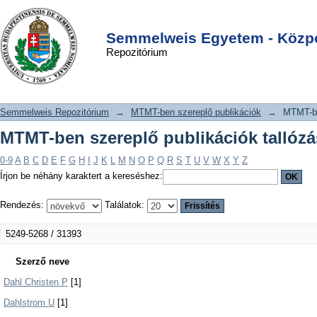
MTMT-ben szereplő publikációk
DSpace/Manakin Repository
Login
tallózása szerző szerint
Semmelweis Egyetem - Közpo
Repozitórium
Semmelweis Repozitórium
→
MTMT-ben szereplő publikációk
→
MTMT-be
MTMT-ben szereplő publikációk tallózá
0-9
A
B
C
D
E
F
G
H
I
J
K
L
M
N
O
P
Q
R
S
T
U
V
W
X
Y
Z
Írjon be néhány karaktert a kereséshez:
Rendezés:
Találatok:
5249-5268 / 31393
Szerző neve
Dahl Christen P
[1]
Dahlstrom U
[1]