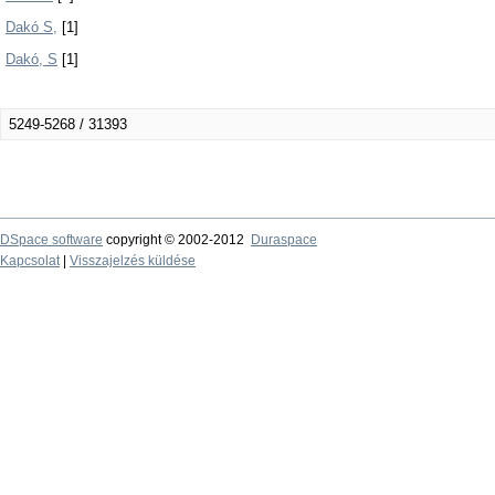
Dakó S,
[1]
Dakó, S
[1]
5249-5268 / 31393
DSpace software
copyright © 2002-2012
Duraspace
Kapcsolat
|
Visszajelzés küldése