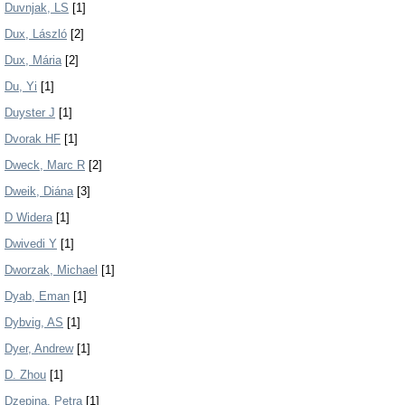
Duvnjak, LS
[1]
Dux, László
[2]
Dux, Mária
[2]
Du, Yi
[1]
Duyster J
[1]
Dvorak HF
[1]
Dweck, Marc R
[2]
Dweik, Diána
[3]
D Widera
[1]
Dwivedi Y
[1]
Dworzak, Michael
[1]
Dyab, Eman
[1]
Dybvig, AS
[1]
Dyer, Andrew
[1]
D. Zhou
[1]
Dzepina, Petra
[1]