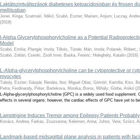
Laktátszintváltozások diabeteses ketoacidosisban és frissen dia
mellitusban
Jenei, Kinga
;
Szatmári, Ildikó
;
Szabó, Eszter
;
Mariam, Anjum
;
Luczay, Andre
(
2019
)
l-Alpha Glycerylphosphorylcholine as a Potential Radioprotect
Model
Szabó, Emilia
;
Plangár, Imola
;
Tőkés, Tünde
;
Mán, Imola
;
Polanek, Róbert,
;
Szabó, Zoltán
;
Csenki, Zsolt Imre
;
Baska, Ferenc
;
Hideghéty, Katalin
(
2016
)
L-Alpha-glycerylphosphorylcholine can be cytoprotective or cyto
myocytes
Tuboly, Eszter
;
Gáspár, Renáta
;
Ibor, Miguel Olias
;
Gömöri, Kamilla
;
Kiss, Be
Petra
;
Ferdinandy, Péter
;
Bartekova, Monika
;
Boros, Mihály
;
Görbe, Anikó
(
2
L-Alpha-glycerylphosphorylcholine (GPC) is a widely used food supplement. 
effects in several organs; however, the cardiac effects of GPC have yet to be 
Lamotrigine Induces Tremor among Epilepsy Patients Probably
Kovács, Andrea
;
Farkas, Zsuzsanna
;
Kelemen, Anna
;
Juhos, Vera
;
Szűcs, A
Landmark-based midsagittal plane analysis in patients with fa