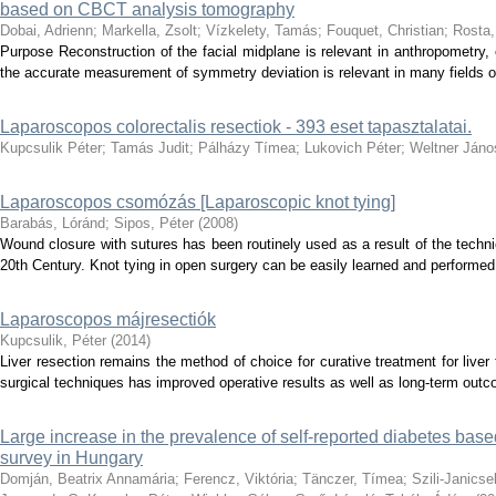
based on CBCT analysis tomography
Dobai, Adrienn
;
Markella, Zsolt
;
Vízkelety, Tamás
;
Fouquet, Christian
;
Rosta,
Purpose Reconstruction of the facial midplane is relevant in anthropometry, 
the accurate measurement of symmetry deviation is relevant in many fields o
Laparoscopos colorectalis resectiok - 393 eset tapasztalatai.
Kupcsulik Péter
;
Tamás Judit
;
Pálházy Tímea
;
Lukovich Péter
;
Weltner Jáno
Laparoscopos csomózás [Laparoscopic knot tying]
Barabás, Lóránd
;
Sipos, Péter
(
2008
)
Wound closure with sutures has been routinely used as a result of the techn
20th Century. Knot tying in open surgery can be easily learned and performed
Laparoscopos májresectiók
Kupcsulik, Péter
(
2014
)
Liver resection remains the method of choice for curative treatment for live
surgical techniques has improved operative results as well as long-term outco
Large increase in the prevalence of self-reported diabetes base
survey in Hungary
Domján, Beatrix Annamária
;
Ferencz, Viktória
;
Tänczer, Tímea
;
Szili-Janicse