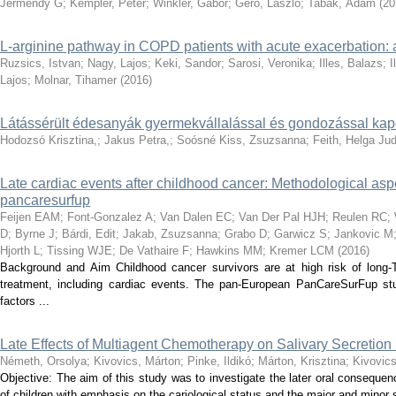
Jermendy G
;
Kempler, Péter
;
Winkler, Gábor
;
Gerő, László
;
Tabák, Ádám
(
20
L-arginine pathway in COPD patients with acute exacerbation: 
Ruzsics, Istvan
;
Nagy, Lajos
;
Keki, Sandor
;
Sarosi, Veronika
;
Illes, Balazs
;
I
Lajos
;
Molnar, Tihamer
(
2016
)
Látássérült édesanyák gyermekvállalással és gondozással kapc
Hodozsó Krisztina,
;
Jakus Petra,
;
Soósné Kiss, Zsuzsanna
;
Feith, Helga Jud
Late cardiac events after childhood cancer: Methodological asp
pancaresurfup
Feijen EAM
;
Font-Gonzalez A
;
Van Dalen EC
;
Van Der Pal HJH
;
Reulen RC
;
D
;
Byrne J
;
Bárdi, Edit
;
Jakab, Zsuzsanna
;
Grabo D
;
Garwicz S
;
Jankovic M
Hjorth L
;
Tissing WJE
;
De Vathaire F
;
Hawkins MM
;
Kremer LCM
(
2016
)
Background and Aim Childhood cancer survivors are at high risk of long-
treatment, including cardiac events. The pan-European PanCareSurFup stu
factors ...
Late Effects of Multiagent Chemotherapy on Salivary Secretion 
Németh, Orsolya
;
Kivovics, Márton
;
Pinke, Ildikó
;
Márton, Krisztina
;
Kivovics
Objective: The aim of this study was to investigate the later oral conseque
of children with emphasis on the cariological status and the major and minor sa