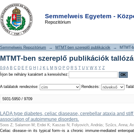
MTMT-ben szereplő publikációk
DSpace/Manakin Repository
Login
tallózása cím szerint
Semmelweis Egyetem - Közpo
Repozitórium
Semmelweis Repozitórium
→
MTMT-ben szereplő publikációk
→
MTMT-be
MTMT-ben szereplő publikációk tallózá
0-9
A
B
C
D
E
F
G
H
I
J
K
L
M
N
O
P
Q
R
S
T
U
V
W
X
Y
Z
Írjon be néhány karaktert a kereséshez:
A találatok rendezése:
Rendezés:
Talál
5931-5950 / 9709
LADA type diabetes, celiac diasease, cerebellar ataxia and stif
association of autoimmune disorders.
Soos Z
;
Salamon M
;
Erdei K
;
Kaszas N
;
Folyovich, András
;
Szűcs, Anna
;
Ar
Celiac disease--in its typical form--is a chronic immune-mediated enteropa