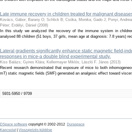
Late immune recovery in children treated for malignant disease
Kovács, Gábor
;
Barany O
;
Schlick B
;
Csóka, Monika
;
Gado J
;
Ponyi, Andrea
Péter
;
Erdélyi, Dániel
(
2008
)
In this study we analyzed the recovery of the immune system in children
analysed 88 children (51 boys, 37 girls, mean age at diagnosis: 7.8 years) re
Lateral gradients significantly enhance static magnetic field-ind
responses in mice-a double blind experimental study.
Kiss Balázs
;
Gyires Klára
;
Kellermayer Miklós
;
László F. János
(
2013
)
Recent research demonstrated that exposure of mice to both inhomogene
mT) static magnetic fields (SMF) generated an analgesic effect toward visceral 
5931-5950 / 9709
DSpace software
copyright © 2002-2012
Duraspace
Kapcsolat
|
Visszajelzés küldése