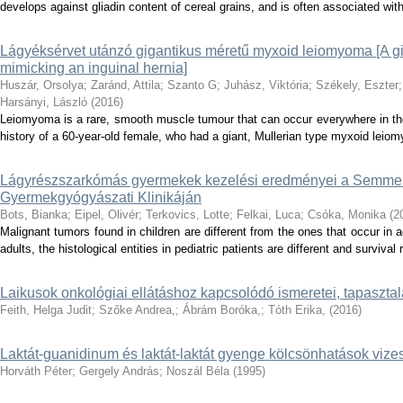
develops against gliadin content of cereal grains, and is often associated wi
Lágyéksérvet utánzó gigantikus méretű myxoid leiomyoma [A 
mimicking an inguinal hernia]
Huszár, Orsolya
;
Zaránd, Attila
;
Szanto G
;
Juhász, Viktória
;
Székely, Eszter
Harsányi, László
(
2016
)
Leiomyoma is a rare, smooth muscle tumour that can occur everywhere in th
history of a 60-year-old female, who had a giant, Mullerian type myxoid leiomy
Lágyrészszarkómás gyermekek kezelési eredményei a Semmelw
Gyermekgyógyászati Klinikáján
Bots, Bianka
;
Eipel, Olivér
;
Terkovics, Lotte
;
Felkai, Luca
;
Csóka, Monika
(
2
Malignant tumors found in children are different from the ones that occur in
adults, the histological entities in pediatric patients are different and survival
Laikusok onkológiai ellátáshoz kapcsolódó ismeretei, tapasztalat
Feith, Helga Judit
;
Szőke Andrea,
;
Ábrám Boróka,
;
Tóth Erika,
(
2016
)
Laktát-guanidinum és laktát-laktát gyenge kölcsönhatások viz
Horváth Péter
;
Gergely András
;
Noszál Béla
(
1995
)