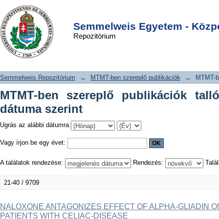
MTMT-ben szereplő publikációk
DSpace/Manakin Repository
Login
tallózása a megjelenés dátuma szerint
Semmelweis Egyetem - Közpo
Repozitórium
Semmelweis Repozitórium
→
MTMT-ben szereplő publikációk
→
MTMT-be
MTMT-ben szereplő publikációk tall
dátuma szerint
Ugrás az alábbi dátumra:
Vagy írjon be egy évet:
A találatok rendezése:
Rendezés:
Talál
21-40 / 9709
NALOXONE ANTAGONIZES EFFECT OF ALPHA-GLIADIN O
PATIENTS WITH CELIAC-DISEASE