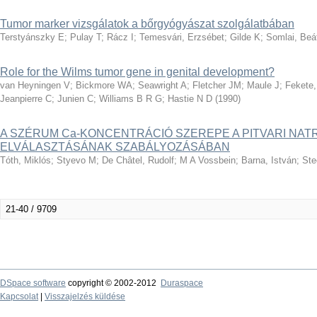
Tumor marker vizsgálatok a bőrgyógyászat szolgálatbában
Terstyánszky E
;
Pulay T
;
Rácz I
;
Temesvári, Erzsébet
;
Gilde K
;
Somlai, Beá
Role for the Wilms tumor gene in genital development?
van Heyningen V
;
Bickmore WA
;
Seawright A
;
Fletcher JM
;
Maule J
;
Fekete,
Jeanpierre C
;
Junien C
;
Williams B R G
;
Hastie N D
(
1990
)
A SZÉRUM Ca-KONCENTRÁCIÓ SZEREPE A PITVARI NATR
ELVÁLASZTÁSÁNAK SZABÁLYOZÁSÁBAN
Tóth, Miklós
;
Styevo M
;
De Châtel, Rudolf
;
M A Vossbein
;
Barna, István
;
Ste
21-40 / 9709
DSpace software
copyright © 2002-2012
Duraspace
Kapcsolat
|
Visszajelzés küldése