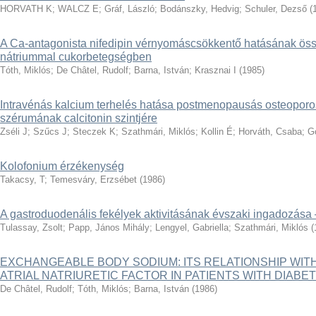
HORVATH K
;
WALCZ E
;
Gráf, László
;
Bodánszky, Hedvig
;
Schuler, Dezső
(
A Ca-antagonista nifedipin vérnyomáscsökkentő hatásának öss
nátriummal cukorbetegségben
Tóth, Miklós
;
De Châtel, Rudolf
;
Barna, István
;
Krasznai I
(
1985
)
Intravénás kalcium terhelés hatása postmenopausás osteopor
szérumának calcitonin szintjére
Zséli J
;
Szűcs J
;
Steczek K
;
Szathmári, Miklós
;
Kollin É
;
Horváth, Csaba
;
G
Kolofonium érzékenység
Takacsy, T
;
Temesváry, Erzsébet
(
1986
)
A gastroduodenális fekélyek aktivitásának évszaki ingadozása
Tulassay, Zsolt
;
Papp, János Mihály
;
Lengyel, Gabriella
;
Szathmári, Miklós
(
EXCHANGEABLE BODY SODIUM: ITS RELATIONSHIP WI
ATRIAL NATRIURETIC FACTOR IN PATIENTS WITH DIABE
De Châtel, Rudolf
;
Tóth, Miklós
;
Barna, István
(
1986
)