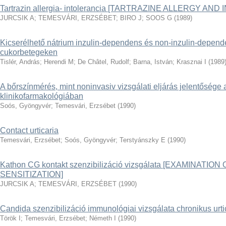
Tartrazin allergia- intolerancia [TARTRAZINE ALLERGY AN
JURCSIK A
;
TEMESVÁRI, ERZSÉBET
;
BIRO J
;
SOOS G
(
1989
)
Kicserélhető nátrium inzulin-dependens és non-inzulin-depe
cukorbetegeken
Tislér, András
;
Herendi M
;
De Châtel, Rudolf
;
Barna, István
;
Krasznai I
(
1989
A bőrszínmérés, mint noninvasiv vizsgálati eljárás jelentősége 
klinikofarmakológiában
Soós, Gyöngyvér
;
Temesvári, Erzsébet
(
1990
)
Contact urticaria
Temesvári, Erzsébet
;
Soós, Gyöngyvér
;
Terstyánszky E
(
1990
)
Kathon CG kontakt szenzibilizáció vizsgálata [EXAMINAT
SENSITIZATION]
JURCSIK A
;
TEMESVÁRI, ERZSÉBET
(
1990
)
Candida szenzibilizáció immunológiai vizsgálata chronikus urt
Török I
;
Temesvári, Erzsébet
;
Németh I
(
1990
)