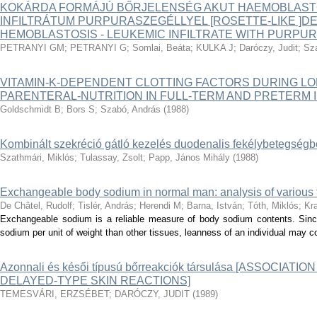
KOKÁRDA FORMÁJÚ BŐRJELENSÉG AKUT HAEMOBLASTO
INFILTRÁTUM PURPURASZEGÉLLYEL [ROSETTE-LIKE ]DE
HEMOBLASTOSIS - LEUKEMIC INFILTRATE WITH PURPU
PETRANYI GM
;
PETRANYI G
;
Somlai, Beáta
;
KULKA J
;
Daróczy, Judit
;
Sza
VITAMIN-K-DEPENDENT CLOTTING FACTORS DURING L
PARENTERAL-NUTRITION IN FULL-TERM AND PRETERM 
Goldschmidt B
;
Bors S
;
Szabó, András
(
1988
)
Kombinált szekréció gátló kezelés duodenalis fekélybetegség
Szathmári, Miklós
;
Tulassay, Zsolt
;
Papp, János Mihály
(
1988
)
Exchangeable body sodium in normal man: analysis of various 
De Châtel, Rudolf
;
Tislér, András
;
Herendi M
;
Barna, István
;
Tóth, Miklós
;
Kra
Exchangeable sodium is a reliable measure of body sodium contents. Since 
sodium per unit of weight than other tissues, leanness of an individual may c
Azonnali és késői típusú bőrreakciók társulása [ASSOCIAT
DELAYED-TYPE SKIN REACTIONS]
TEMESVÁRI, ERZSÉBET
;
DARÓCZY, JUDIT
(
1989
)