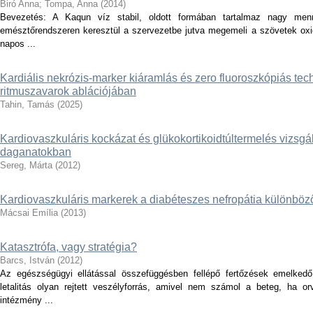
Biró Anna
;
Tompa, Anna
(
2014
)
Bevezetés: A Kaqun víz stabil, oldott formában tartalmaz nagy men
emésztőrendszeren keresztül a szervezetbe jutva megemeli a szövetek oxig
napos ...
Kardiális nekrózis-marker kiáramlás és zero fluoroszkópiás tech
ritmuszavarok ablációjában
Tahin, Tamás
(
2025
)
Kardiovaszkuláris kockázat és glükokortikoidtúltermelés vizsg
daganatokban
Sereg, Márta
(
2012
)
Kardiovaszkuláris markerek a diabéteszes nefropátia különbö
Mácsai Emília
(
2013
)
Katasztrófa, vagy stratégia?
Barcs, István
(
2012
)
Az egészségügyi ellátással összefüggésben fellépő fertőzések emelked
letalitás olyan rejtett veszélyforrás, amivel nem számol a beteg, ha 
intézmény ...