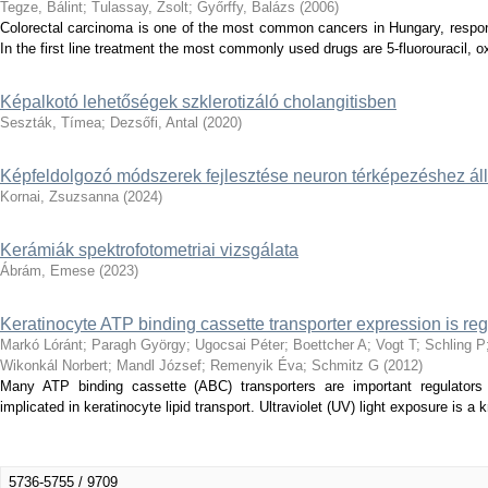
Tegze, Bálint
;
Tulassay, Zsolt
;
Győrffy, Balázs
(
2006
)
Colorectal carcinoma is one of the most common cancers in Hungary, respon
In the first line treatment the most commonly used drugs are 5-fluorouracil, oxa
Képalkotó lehetőségek szklerotizáló cholangitisben
Seszták, Tímea
;
Dezsőfi, Antal
(
2020
)
Képfeldolgozó módszerek fejlesztése neuron térképezéshez ál
Kornai, Zsuzsanna
(
2024
)
Kerámiák spektrofotometriai vizsgálata
Ábrám, Emese
(
2023
)
Keratinocyte ATP binding cassette transporter expression is regul
Markó Lóránt
;
Paragh György
;
Ugocsai Péter
;
Boettcher A
;
Vogt T
;
Schling P
Wikonkál Norbert
;
Mandl József
;
Remenyik Éva
;
Schmitz G
(
2012
)
Many ATP binding cassette (ABC) transporters are important regulators
implicated in keratinocyte lipid transport. Ultraviolet (UV) light exposure is a
5736-5755 / 9709