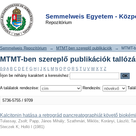
MTMT-ben szereplő publikációk
DSpace/Manakin Repository
Login
tallózása cím szerint
Semmelweis Egyetem - Közpo
Repozitórium
Semmelweis Repozitórium
→
MTMT-ben szereplő publikációk
→
MTMT-be
MTMT-ben szereplő publikációk tallózá
0-9
A
B
C
D
E
F
G
H
I
J
K
L
M
N
O
P
Q
R
S
T
U
V
W
X
Y
Z
Írjon be néhány karaktert a kereséshez:
A találatok rendezése:
Rendezés:
Talál
5736-5755 / 9709
Kalcitonin hatása a retrográd pancreatographiát követő biokémi
Tulassay, Zsolt
;
Papp, János Mihály
;
Szathmári, Miklós
;
Korányi, László
;
Ta
Steczek K
;
Holló I
(
1981
)