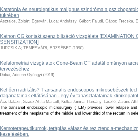
Katatónia és neuroleptikus malignus szindróma a pszichopatológ
tükrében
Asztalos, Zoltán
;
Egervári, Luca
;
Andrássy, Gábor
;
Faludi, Gábor
;
Frecska, 
Kathon CG kontakt szenzibilizáció vizsgálata [EXAMINAT
SENSITIZATION]
JURCSIK A
;
TEMESVÁRI, ERZSÉBET
(
1990
)
Kefalometriai vizsgálatok Cone-Beam CT adatállományon arcr
tervezéséhez
Dobai, Adrienn Gyöngyi
(
2019
)
Kellően radikális? Transanalis endoscopos mikrosebészeti tec
daganatainak ellátásában - egy év tapasztalatainak klinikopato
Ács Balázs
;
Szász Attila Marcell
;
Kulka Janina
;
Harsányi László
;
Zaránd Atti
The transanal endoscopic microsurgery (TEM) provides lower relapse and c
treatment of the neoplasms of the middle and lower third of the rectum in sel
Kemoterapeutikumok, terápiás válasz és reziztencia-mechaniz
kezelésében.