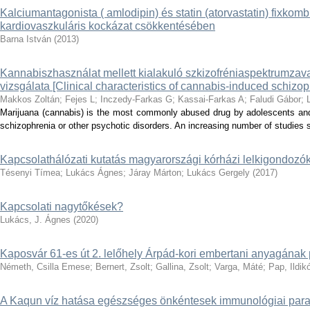
Kalciumantagonista ( amlodipin) és statin (atorvastatin) fixkom
kardiovaszkuláris kockázat csökkentésében
Barna István
(
2013
)
Kannabiszhasználat mellett kialakuló szkizofréniaspektrumzavar
vizsgálata [Clinical characteristics of cannabis-induced schizo
Makkos Zoltán
;
Fejes L
;
Inczedy-Farkas G
;
Kassai-Farkas A
;
Faludi Gábor
;
Marijuana (cannabis) is the most commonly abused drug by adolescents and
schizophrenia or other psychotic disorders. An increasing number of studies s
Kapcsolathálózati kutatás magyarországi kórházi lelkigondozó
Tésenyi Tímea
;
Lukács Ágnes
;
Járay Márton
;
Lukács Gergely
(
2017
)
Kapcsolati nagytőkések?
Lukács, J. Ágnes
(
2020
)
Kaposvár 61-es út 2. lelőhely Árpád-kori embertani anyagának 
Németh, Csilla Emese
;
Bernert, Zsolt
;
Gallina, Zsolt
;
Varga, Máté
;
Pap, Ildik
A Kaqun víz hatása egészséges önkéntesek immunológiai para