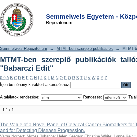
MTMT-ben szereplő publikációk
DSpace/Manakin Repository
Login
tallózása szerző szerint "Babarczi
Semmelweis Egyetem - Közpo
Repozitórium
Edit"
Semmelweis Repozitórium
→
MTMT-ben szereplő publikációk
→
MTMT-be
MTMT-ben szereplő publikációk talló
"Babarczi Edit"
0-9
A
B
C
D
E
F
G
H
I
J
K
L
M
N
O
P
Q
R
S
T
U
V
W
X
Y
Z
Írjon be néhány karaktert a kereséshez:
A találatok rendezése:
Rendezés:
Talál
1-1 / 1
The Value of a Novel Panel of Cervical Cancer Biomarkers for 
and for Detecting Disease Progression.
Varga Norbert
;
Mozes Johanna
;
Helen Keegan
;
Christine White
;
Lynne Kelly
;