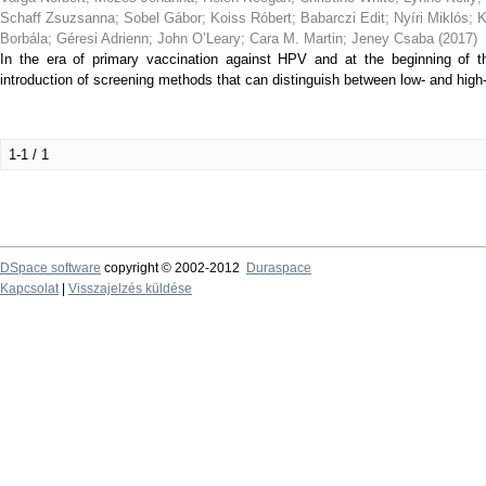
Schaff Zsuzsanna
;
Sobel Gábor
;
Koiss Róbert
;
Babarczi Edit
;
Nyíri Miklós
;
K
Borbála
;
Géresi Adrienn
;
John O’Leary
;
Cara M. Martin
;
Jeney Csaba
(
2017
)
In the era of primary vaccination against HPV and at the beginning of th
introduction of screening methods that can distinguish between low- and high-
1-1 / 1
DSpace software
copyright © 2002-2012
Duraspace
Kapcsolat
|
Visszajelzés küldése