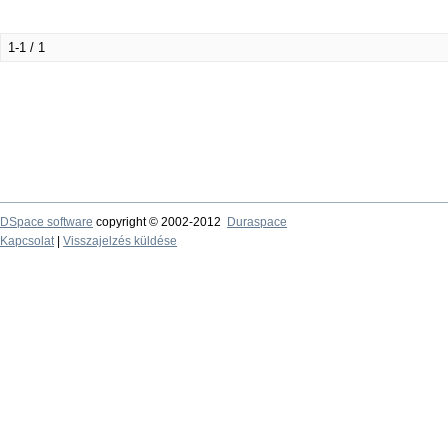
1-1 / 1
DSpace software
copyright © 2002-2012
Duraspace
Kapcsolat
|
Visszajelzés küldése