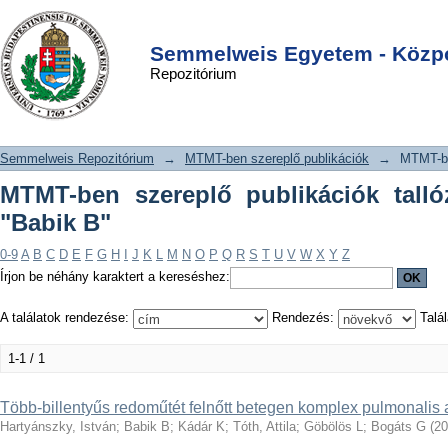
MTMT-ben szereplő publikációk
DSpace/Manakin Repository
Login
tallózása szerző szerint "Babik B"
Semmelweis Egyetem - Közpo
Repozitórium
Semmelweis Repozitórium
→
MTMT-ben szereplő publikációk
→
MTMT-be
MTMT-ben szereplő publikációk talló
"Babik B"
0-9
A
B
C
D
E
F
G
H
I
J
K
L
M
N
O
P
Q
R
S
T
U
V
W
X
Y
Z
Írjon be néhány karaktert a kereséshez:
A találatok rendezése:
Rendezés:
Talál
1-1 / 1
Több-billentyűs redoműtét felnőtt betegen komplex pulmonalis 
Hartyánszky, István
;
Babik B
;
Kádár K
;
Tóth, Attila
;
Göbölös L
;
Bogáts G
(
20