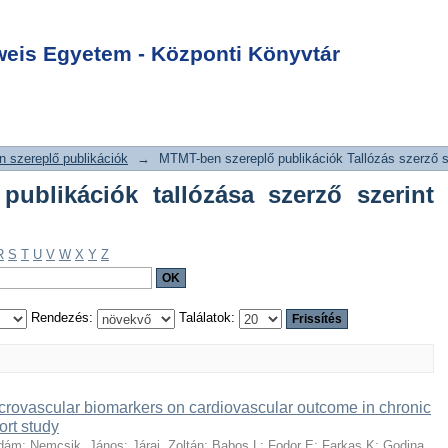
lő publikációk
Login
int "Babos L"
is Egyetem - Központi Könyvtár
 szereplő publikációk
→
MTMT-ben szereplő publikációk Tallózás szerző s
ublikációk tallózása szerző szerint
R
S
T
U
V
W
X
Y
Z
Rendezés:
Találatok:
acrovascular biomarkers on cardiovascular outcome in chronic
ort study
Ádám
;
Nemcsik, János
;
Járai, Zoltán
;
Babos L
;
Fodor E
;
Farkas K
;
Godina