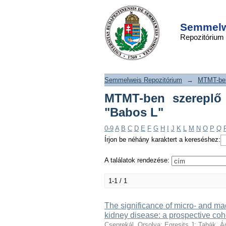
MTMT-ben szerep
DSpace/Manakin Repository
tallózása szerző szer
Semmelwe
Repozitórium
Semmelweis Repozitórium
→
MTMT-ben
MTMT-ben szereplő p
"Babos L"
0-9
A
B
C
D
E
F
G
H
I
J
K
L
M
N
O
P
Q
Írjon be néhány karaktert a kereséshez:
A találatok rendezése:
1-1 / 1
The significance of micro- and m
kidney disease: a prospective coh
Cseprekál, Orsolya
;
Egresits J
;
Tabák, 